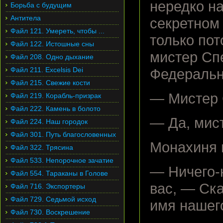
нередко н
Борьба с будущим
Антитела
секретном 
Файл 121. Умереть, чтобы ...
только пот
Файл 122. Истошные сны
мистер Сп
Файл 208. Одно дыхание
Файл 211. Excelsis Dei
Федеральн
Файл 215. Свежие кости
— Мистер 
Файл 219. Корабль-призрак
Файл 222. Камень в болото
— Да, мист
Файл 224. Наш городок
Файл 301. Путь благословенных
Монахиня 
Файл 322. Трясина
Файл 533. Непорочное зачатие
— Ничего-
Файл 554. Тараканы в Голове
вас, — Ск
Файл 716. Экспортеры
Файл 729. Седьмой исход
имя нашего
Файл 730. Воскрешение