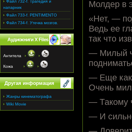
Файл 732-f. Трагедия и
Молдер в э
напарник
Файл 733-f. PENTIMENTO
«Нет, — по
Файл 734-f. Утечка мозгов.
Ведь ее гл
так что из
Аудиокниги X Files
— Милый ч
Антитела
подниматьс
Кожа
— Еще как,
Другая информация
Очень мил
Жанры кинематографа
— Такому ч
Wiki Movie
— И сильн
— Доверит