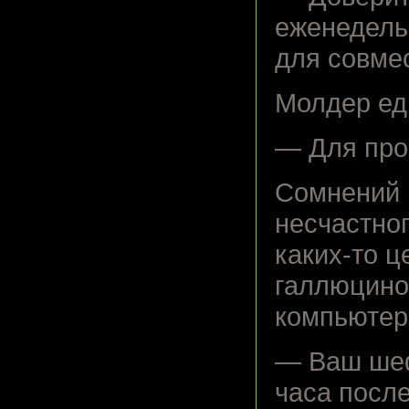
еженедель
для совме
Молдер едв
— Для про
Сомнений 
несчастно
каких-то 
галлюцино
компьютер
— Ваш шеф
часа после