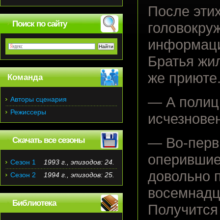
После эти
Поиск по сайту
головокру
информаци
Братья жил
же приюте.
Команда
— А полиц
Авторы сценария
Режиссеры
исчезнове
— Во-первы
Скачать все сезоны
оперившие
Сезон 1
1993 г., эпизодов: 24.
довольно 
Сезон 2
1994 г., эпизодов: 25.
восемнадц
Библиотека
Получится 