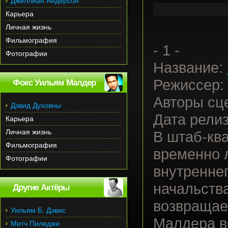
Джиллиан Андерсон
Карьера
Личная жизнь
Фильмография
- 1 -
Фотографии
Название:
Режиссер:
Фокс Уильям Малдер
Авторы сц
Дэвид Духовны
Дата релиз
Карьера
Личная жизнь
В штаб-кв
Фильмография
временно 
Фотографии
внутренне
начальства
Другие Актёры
возвращае
Уильям Б. Дэвис
Малдера в
Митч Пиледжи