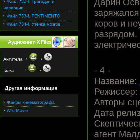
Дарин Осв
Файл 732-f. Трагедия и
напарник
заpяжался
Файл 733-f. PENTIMENTO
коров и н
Файл 734-f. Утечка мозгов.
разрядом.
Аудиокниги X Files
электpиче
Антитела
- 4 -
Кожа
Название:
Другая информация
Режиссер:
Авторы сц
Жанры кинематографа
Wiki Movie
Дата релиз
Скептичес
агент Мал