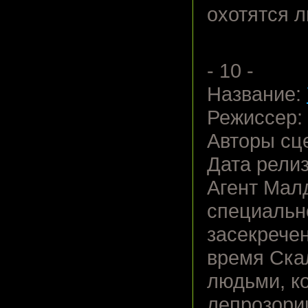
охотятся л
- 10 -
Название:
Режиссер:
Авторы сц
Дата релиз
Агент Малд
специальн
засекречен
время Ска
людьми, к
лепрозори