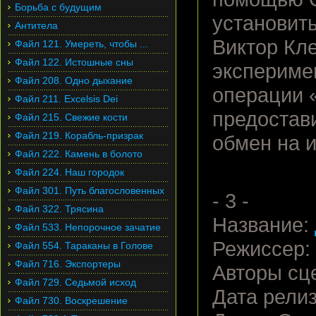
Борьба с будущим
установить
Антитела
Виктор Кл
Файл 121. Умереть, чтобы ...
Файл 122. Истошные сны
экспериме
Файл 208. Одно дыхание
операции 
Файл 211. Excelsis Dei
предостав
Файл 215. Свежие кости
Файл 219. Корабль-призрак
обмен на и
Файл 222. Камень в болото
Файл 224. Наш городок
Файл 301. Путь благословенных
- 3 -
Файл 322. Трясина
Название:
Файл 533. Непорочное зачатие
Режиссер:
Файл 554. Тараканы в Голове
Файл 716. Экспортеры
Авторы сц
Файл 729. Седьмой исход
Дата релиз
Файл 730. Воскрешение