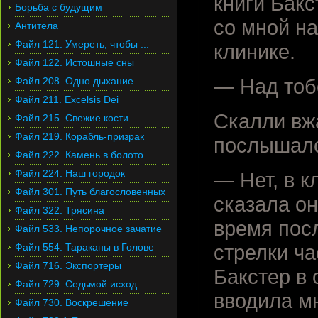
книги Бакс
Борьба с будущим
со мной н
Антитела
Файл 121. Умереть, чтобы ...
клинике.
Файл 122. Истошные сны
Файл 208. Одно дыхание
— Над тоб
Файл 211. Excelsis Dei
Скалли вж
Файл 215. Свежие кости
Файл 219. Корабль-призрак
послышалс
Файл 222. Камень в болото
Файл 224. Наш городок
— Нет, в к
Файл 301. Путь благословенных
сказала он
Файл 322. Трясина
время посл
Файл 533. Непорочное зачатие
Файл 554. Тараканы в Голове
стрелки ча
Файл 716. Экспортеры
Бакстер в 
Файл 729. Седьмой исход
вводила м
Файл 730. Воскрешение