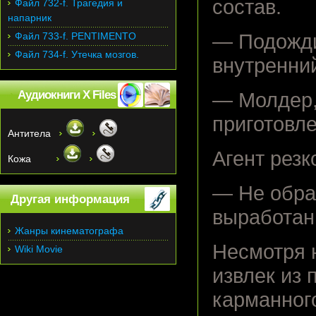
состав.
Файл 732-f. Трагедия и
напарник
Файл 733-f. PENTIMENTO
— Подожди
Файл 734-f. Утечка мозгов.
внутренни
Аудиокниги X Files
— Молдер,
приготовле
Антитела
Агент резк
Кожа
— Не обра
Другая информация
выработан
Жанры кинематографа
Несмотря н
Wiki Movie
извлек из
карманног