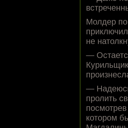
встреченны
Молдер пон
приключил
не натолкн
— Остаетс
Курильщик
произнесл
— Надеюсь
пролить св
посмотрев 
котором б
Магдалины