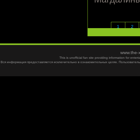
1
2
www.the-x
This is unofficial fan site providing information for ent
Вся информация предоставляется исключительно в ознакомительных целях. Пользователь 