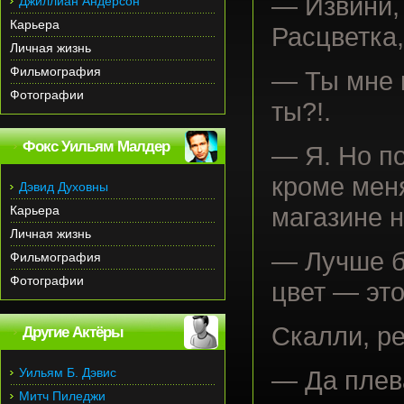
— Извини,
Джиллиан Андерсон
Карьера
Расцветка,
Личная жизнь
Фильмография
— Ты мне 
Фотографии
ты?!.
Фокс Уильям Малдер
— Я. Но по
кроме меня
Дэвид Духовны
Карьера
магазине 
Личная жизнь
— Лучше б
Фильмография
Фотографии
цвет — это
Скалли, ре
Другие Актёры
Уильям Б. Дэвис
— Да плева
Митч Пиледжи