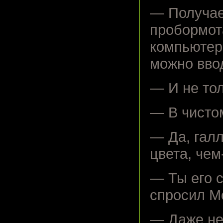
— Получае
пробормот
компьютер
можно вво
— И не тол
— В чисто
— Да, гал
цвета, че
— Ты его 
спросил М
— Даже не