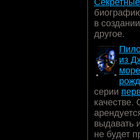
Секретные
биографию
в создани
другое.
Пило
из Д
мор
рож
серии
перв
качестве. 
арендуетс
выдавать и
не будет 