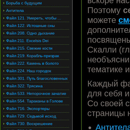
вскоре на
Борьба с будущим
Поэтому
с
Антитела
можете
см
Файл 121. Умереть, чтобы ...
Файл 122. Истошные сны
дополните
Файл 208. Одно дыхание
посвящены
Файл 211. Excelsis Dei
Скалли (гл
Файл 215. Свежие кости
Файл 219. Корабль-призрак
необъясни
Файл 222. Камень в болото
тематике 
Файл 224. Наш городок
Файл 301. Путь благословенных
Каждый фа
Файл 322. Трясина
для себя и
Файл 533. Непорочное зачатие
Файл 554. Тараканы в Голове
Со своей 
Файл 716. Экспортеры
страницы 
Файл 729. Седьмой исход
Файл 730. Воскрешение
Антител