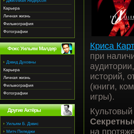
Джиллиан Андерсон
Карьера
Личная жизнь
Фильмография
Фотографии
Криса Кар
Фокс Уильям Малдер
при налич
Дэвид Духовны
аудитории
Карьера
историй, 
Личная жизнь
(книги, к
Фильмография
Фотографии
игры).
Культовый
Другие Актёры
Секретны
Уильям Б. Дэвис
на протяже
Митч Пиледжи