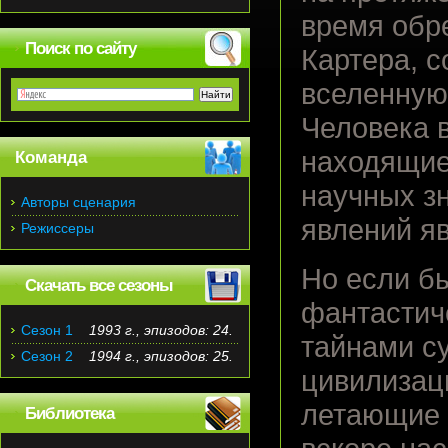
время обр
Поиск по сайту
Картера, 
вселенную,
Человека 
находящие
Команда
научных з
Авторы сценария
явлений я
Режиссеры
Но если б
Скачать все сезоны
фантастич
Сезон 1
1993 г., эпизодов: 24.
тайнами с
Сезон 2
1994 г., эпизодов: 25.
цивилизац
летающие 
Библиотека