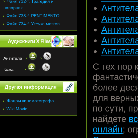
Файл 732-f. Трагедия и
Антитела
напарник
Файл 733-f. PENTIMENTO
Антитела
Файл 734-f. Утечка мозгов.
Антитела
Антитела
Аудиокниги X Files
Антитела
Антитела
С тех пор 
Кожа
фантастич
более дес
Другая информация
для верны
Жанры кинематографа
по сути, п
Wiki Movie
найдете
вс
онлайн
; о