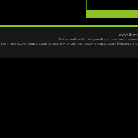
www.the-x
This is unofficial fan site providing information for ent
Вся информация предоставляется исключительно в ознакомительных целях. Пользователь 