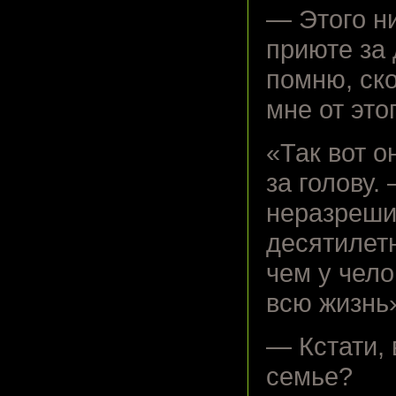
— Этого ни
приюте за 
помню, ско
мне от это
«Так вот 
за голову.
неразреши
десятилетн
чем у чел
всю жизнь
— Кстати, 
семье?