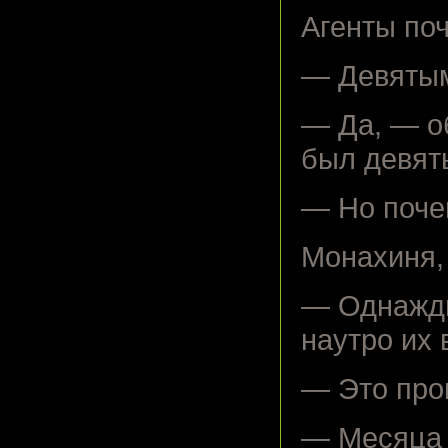
Агенты по
— Девятым
— Да, — о
был девят
— Но поче
Монахиня,
— Однажды
наутро их 
— Это про
— Месяца 