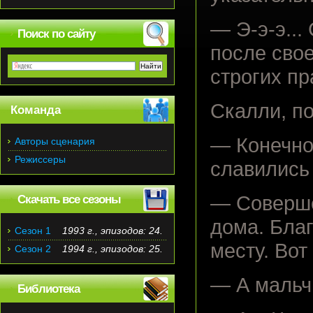
— Э-э-э...
Поиск по сайту
после сво
строгих пр
Скалли, по
Команда
— Конечно
Авторы сценария
Режиссеры
славились
— Соверше
Скачать все сезоны
дома. Благ
Сезон 1
1993 г., эпизодов: 24.
месту. Вот
Сезон 2
1994 г., эпизодов: 25.
— А мальч
Библиотека