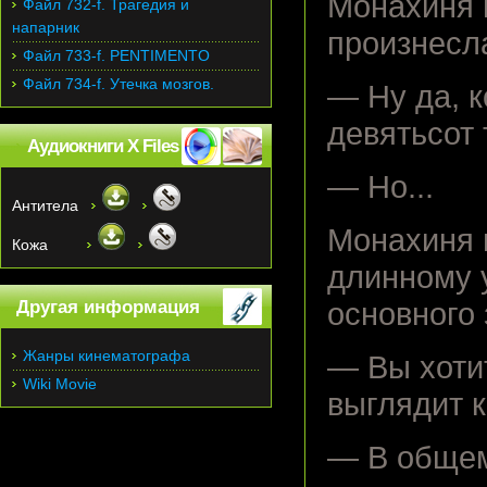
Монахиня 
Файл 732-f. Трагедия и
напарник
произнесл
Файл 733-f. PENTIMENTO
Файл 734-f. Утечка мозгов.
— Ну да, к
девятьсот 
Аудиокниги X Files
— Но...
Антитела
Монахиня 
Кожа
длинному у
Другая информация
основного 
Жанры кинематографа
— Вы хотит
Wiki Movie
выглядит 
— В общем