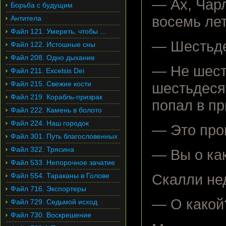
— Ах, Чар
Борьба с будущим
восемь лет
Антитела
Файл 121. Умереть, чтобы ...
— Шестьде
Файл 122. Истошные сны
Файл 208. Одно дыхание
— Не шесть
Файл 211. Excelsis Dei
Файл 215. Свежие кости
шестьдесят
Файл 219. Корабль-призрак
попал в пр
Файл 222. Камень в болото
Файл 224. Наш городок
— Это про
Файл 301. Путь благословенных
Файл 322. Трясина
— Вы о ка
Файл 533. Непорочное зачатие
Файл 554. Тараканы в Голове
Скалли не
Файл 716. Экспортеры
— О какой?
Файл 729. Седьмой исход
Файл 730. Воскрешение