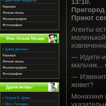
13:10.
Джиллиан Андерсон
Карьера
Пригород
Личная жизнь
Приют св
Фильмография
Фотографии
Агенты ос
маленькой 
Фокс Уильям Малдер
извлеченна
Дэвид Духовны
Карьера
— Идите-и
Личная жизнь
мальчик...
Фильмография
Фотографии
— Извините
живет?
Другие Актёры
Монахиня 
Уильям Б. Дэвис
указатель
Митч Пиледжи