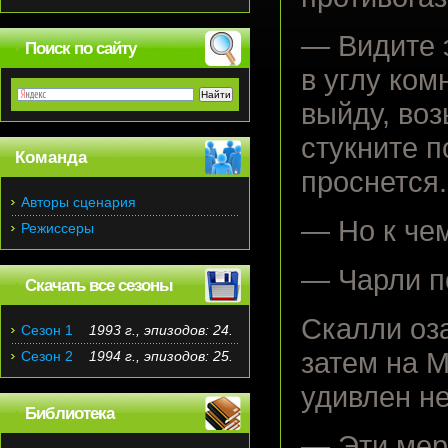
— Видите 
Поиск по сайту
в углу ком
выйду, во
стукните п
Команда
проснется.
Авторы сценария
— Но к чем
Режиссеры
— Чарли п
Скачать все сезоны
Скалли оз
Сезон 1
1993 г., эпизодов: 24.
затем на М
Сезон 2
1994 г., эпизодов: 25.
удивлен н
Библиотека
— Эти мер