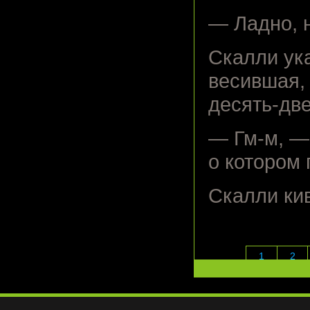
— Ладно, н
Скалли ука
весившая,
десять-дв
— Гм-м, — 
о котором
Скалли ки
1
2