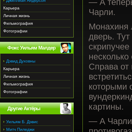
— А теперь
Джиллиан Андерсон
Карьера
Чарли.
Личная жизнь
Фильмография
Монахиня 
Фотографии
дверь. Тут
скрипучее 
Фокс Уильям Малдер
несколько 
Дэвид Духовны
Справа от
Карьера
встретитьс
Личная жизнь
Фильмография
которыми 
Фотографии
вундеркин
картины.
Другие Актёры
— А Чарли
Уильям Б. Дэвис
противогаз
Митч Пиледжи