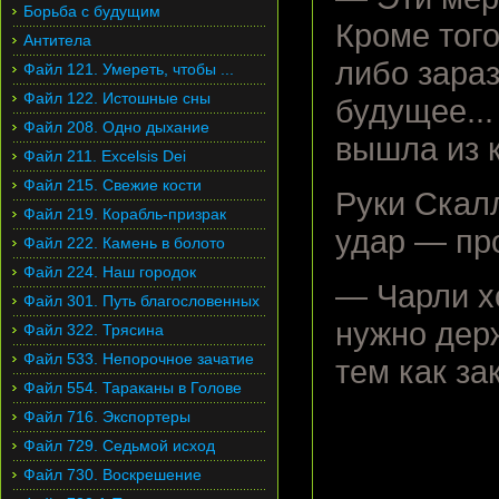
Борьба с будущим
Кроме того
Антитела
либо зараз
Файл 121. Умереть, чтобы ...
Файл 122. Истошные сны
будущее...
Файл 208. Одно дыхание
вышла из 
Файл 211. Excelsis Dei
Файл 215. Свежие кости
Руки Скал
Файл 219. Корабль-призрак
удар — про
Файл 222. Камень в болото
Файл 224. Наш городок
— Чарли х
Файл 301. Путь благословенных
нужно дер
Файл 322. Трясина
Файл 533. Непорочное зачатие
тем как за
Файл 554. Тараканы в Голове
Файл 716. Экспортеры
Файл 729. Седьмой исход
Файл 730. Воскрешение