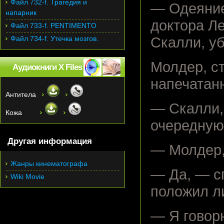
Файл 732-f. Трагедия и
— Одеяние
напарник
доктора Л
Файл 733-f. PENTIMENTO
Файл 734-f. Утечка мозгов.
Скалли, уб
Молдер, ст
Аудиокниги X Files
напечатан
Антитела
— Скалли, 
Кожа
очередную 
Другая информация
— Молдер,
Жанры кинематографа
— Да, — с
Wiki Movie
положил ли
— Я говорю