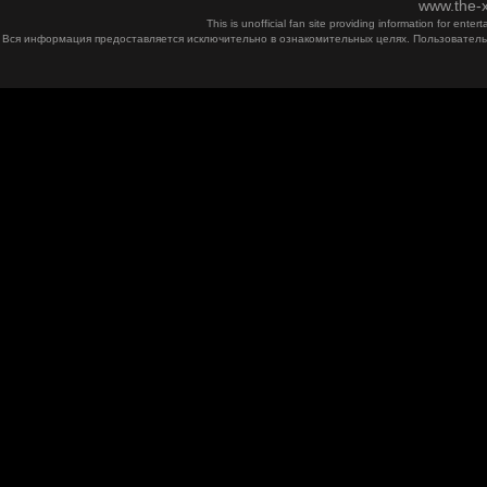
www.the-x
This is unofficial fan site providing information for ent
Вся информация предоставляется исключительно в ознакомительных целях. Пользователь 