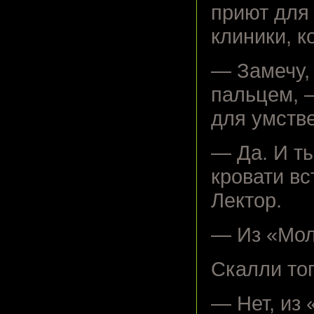
приют для 
клиники, к
— Замечу,
пальцем, —
для умств
— Да. И ты
кровати в
Лектор.
— Из «Мол
Скалли топ
— Нет, из