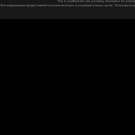
This is unofficial fan site providing information for ent
Вся информация предоставляется исключительно в ознакомительных целях. Пользователь 