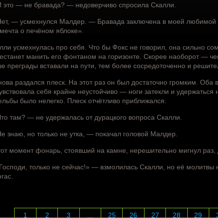
 это — не бравада? — недоверчиво спросила Скалли.
ет, — усмехнулся Малдер. — Бравада заключена в моей любимой ц
 мечта о печёном яблоке».
лли усмехнулась про себя. Что бы Фокс не говорил, она сильно сом
естанет манить его фонтаном на горизонте. Скорее наоборот — ч
е преграды вставали на пути, тем более сосредоточенно и решите
нова раздался плеск. На этот раз он был достаточно громким. Оба 
увствовала себя крайне неустойчиво — ноги затекли и удержаться 
ельбы было нелегко. Плеск отчётливо приближался.
то там? — не удержалась от дурацкого вопроса Скалли.
е знаю, но только не утка, — покачал головой Малдер.
тот момент фонарь, стоявший на камне, нерешительно мигнул раз, 
Господи, только не сейчас!» — взмолилась Скалли, но её молитв
огас.
1
2
3
...
25
26
27
28
29