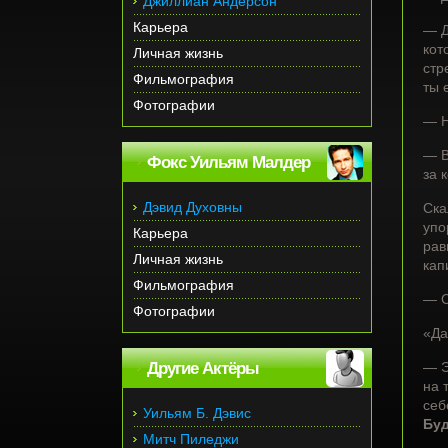
Джиллиан Андерсон
Карьера
— Д
кот
Личная жизнь
стр
Фильмография
ты 
Фотографии
— Н
— В
Фокс Уильям Малдер
за 
Дэвид Духовны
Ска
упо
Карьера
рав
Личная жизнь
кап
Фильмография
— С
Фотографии
«Да
Другие Актёры
— Э
на 
себ
Уильям Б. Дэвис
Буд
Митч Пиледжи