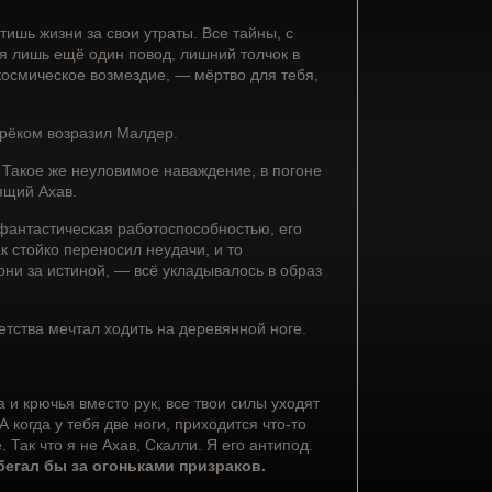
ишь жизни за свои утраты. Все тайны, с
бя лишь ещё один повод, лишний толчок в
 космическое возмездие, — мёртво для тебя,
прёком возразил Малдер.
т. Такое же неуловимое наваждение, в погоне
ящий Ахав.
 фантастическая работоспособностью, его
к стойко переносил неудачи, и то
гони за истиной, — всё укладывалось в образ
етства мечтал ходить на деревянной ноге.
 и крючья вместо рук, все твои силы уходят
 когда у тебя две ноги, приходится что-то
. Так что я не Ахав, Скалли. Я его антипод.
бегал бы за огоньками призраков.