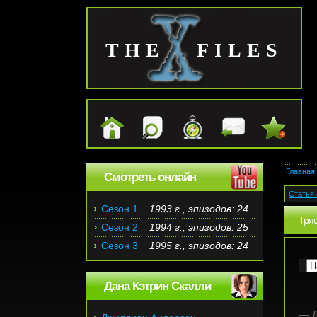
THE FILES
Главная
Смотреть онлайн
Статья 
Сезон 1
1993 г., эпизодов: 24.
Тря
Сезон 2
1994 г., эпизодов: 25
Сезон 3
1995 г., эпизодов: 24
Дана Кэтрин Скалли
— Д