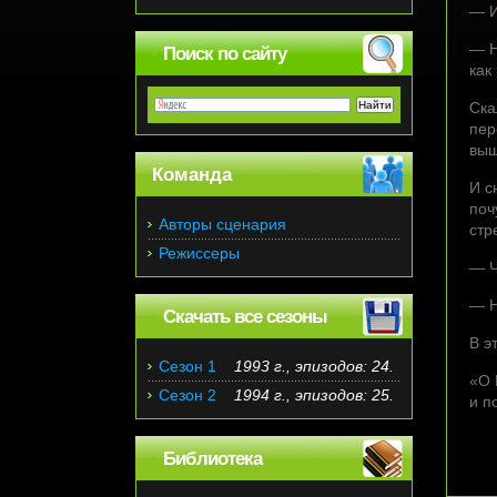
— И
— Н
Поиск по сайту
как
Ска
пер
выш
Команда
И с
поч
Авторы сценария
стр
Режиссеры
— Ч
— Н
Скачать все сезоны
В э
Сезон 1
1993 г., эпизодов: 24.
«О 
Сезон 2
1994 г., эпизодов: 25.
и п
Библиотека