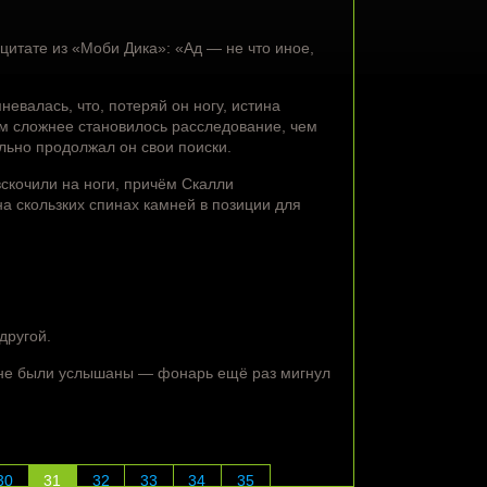
итате из «Моби Дика»: «Ад — не что иное,
невалась, что, потеряй он ногу, истина
ем сложнее становилось расследование, чем
льно продолжал он свои поиски.
вскочили на ноги, причём Скалли
на скользких спинах камней в позиции для
другой.
ы не были услышаны — фонарь ещё раз мигнул
30
31
32
33
34
35