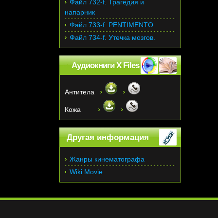
Файл 732-f. Трагедия и
напарник
Файл 733-f. PENTIMENTO
Файл 734-f. Утечка мозгов.
Аудиокниги X Files
Антитела
Кожа
Другая информация
Жанры кинематографа
Wiki Movie