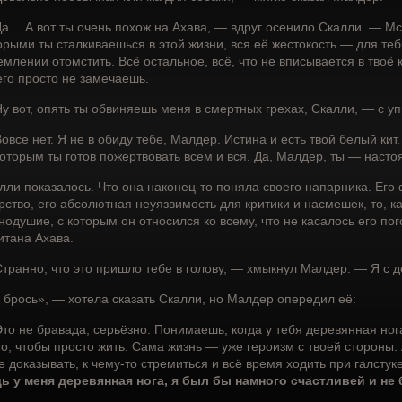
а… А вот ты очень похож на Ахава, — вдруг осенило Скалли. — Мст
орыми ты сталкиваешься в этой жизни, вся её жестокость — для те
емлении отомстить. Всё остальное, всё, что не вписывается в твоё
его просто не замечаешь.
у вот, опять ты обвиняешь меня в смертных грехах, Скалли, — с у
овсе нет. Я не в обиду тебе, Малдер. Истина и есть твой белый ки
которым ты готов пожертвовать всем и вся. Да, Малдер, ты — насто
лли показалось. Что она наконец-то поняла своего напарника. Его
рство, его абсолютная неуязвимость для критики и насмешек, то, ка
нодушие, с которым он относился ко всему, что не касалось его по
итана Ахава.
транно, что это пришло тебе в голову, — хмыкнул Малдер. — Я с д
 брось», — хотела сказать Скалли, но Малдер опередил её:
то не бравада, серьёзно. Понимаешь, когда у тебя деревянная нога
то, чтобы просто жить. Сама жизнь — уже героизм с твоей стороны. А
е доказывать, к чему-то стремиться и всё время ходить при галстуке
ь у меня деревянная нога, я был бы намного счастливей и не 