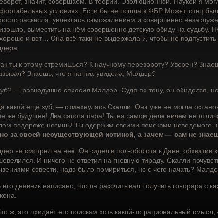
еворот, значит, совершаем. В теории. Эволюционной. Наукой я мог
фортабельных условиях. Если бы не пошла в ФБР. Может, отец был 
росто раскисла, увлеклась саможалением и совершенно незаслуже
изошло, выместить на нём совершенно детскую обиду на судьбу. Ну
 хорошо и вот… Она всё-таки не выдержала и, чтобы не подпустить
дера:
ак ты к этому стремишься? К научному перевороту? Уверен? Знаеш
азывал? Знаешь, что я на них увидела, Малдер?
уб? — равнодушно спросил Малдер. Судя по тону, он обиделся, но 
а какой ещё зуб, — отмахнулась Скалли. Она уже не могла останов
ое же будущее! Два сапога пара! Ты на самом деле ничем не отлич
тюм подороже носишь! Ты одержим своими поисками неведомого, н
но за своей несуществующей истиной, а зачем — сам не знае
дер не смотрел на неё. Он сидел в пол-оборота к Дане, обхватив 
шевелился. И ничего не ответил на гневную тираду. Скалли почувст
ызениями совести, надо было помириться, но с чего начать? Малдер
 его дневник написано, что он рассчитывал получить гонорара с к
кона.
то ж, это придаёт его поискам хоть какой-то рациональный смысл,