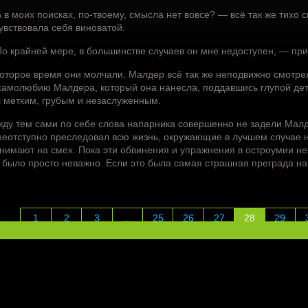
 в моих поисках, по-твоему, смысла нет вовсе? — всё так же тихо
увствовала себя виноватой.
о крайней мере, в большинстве случаев он мне недоступен, — при
оторое время они молчали. Малдер всё так же неподвижно смотре
самолюбию Малдера, который она нанесла, поддавшись глупой детск
 метким, грубым и незаслуженным.
ду тем сами по себе слова напарника совершенно не задели Малде
неотступно преследовал всю жизнь, окружающие в лучшем случае 
нимают на смех. Пока эти обвинения и упражнения в остроумии не 
 было просто неважно. Если это была самая страшная преграда на
1
2
3
...
25
26
27
28
29