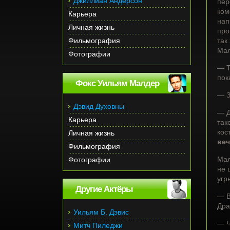
Джиллиан Андерсон
пер
ком
Карьера
нап
Личная жизнь
про
Фильмография
так
Мал
Фотографии
— Т
пок
Фокс Уильям Малдер
— З
Дэвид Духовны
— Д
Карьера
так
кос
Личная жизнь
веч
Фильмография
Мал
Фотографии
не 
угр
Другие Актёры
— В
Дра
Уильям Б. Дэвис
— Ч
Митч Пиледжи