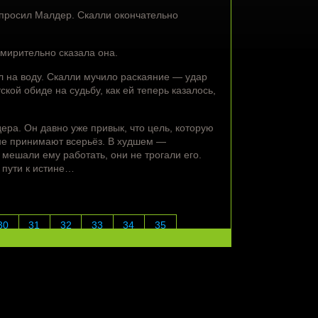
 спросил Малдер. Скалли окончательно
мирительно сказала она.
л на воду. Скалли мучило раскаяние — удар
ой обиде на судьбу, как ей теперь казалось,
ра. Он давно уже привык, что цель, которую
не принимают всерьёз. В худшем —
мешали ему работать, они не трогали его.
 пути к истине…
30
31
32
33
34
35