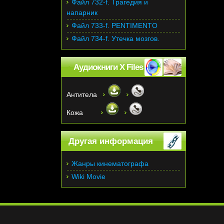
Файл 732-f. Трагедия и
напарник
Файл 733-f. PENTIMENTO
Файл 734-f. Утечка мозгов.
Аудиокниги X Files
Антитела
Кожа
Другая информация
Жанры кинематографа
Wiki Movie