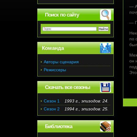
— А
поч
Поиск по сайту
— П
Нек
по 
был
Команда
Меж
он 
Авторы сценария
под
Режиссеры
Это
Скачать все сезоны
Сезон 1
1993 г., эпизодов: 24.
Сезон 2
1994 г., эпизодов: 25.
Библиотека