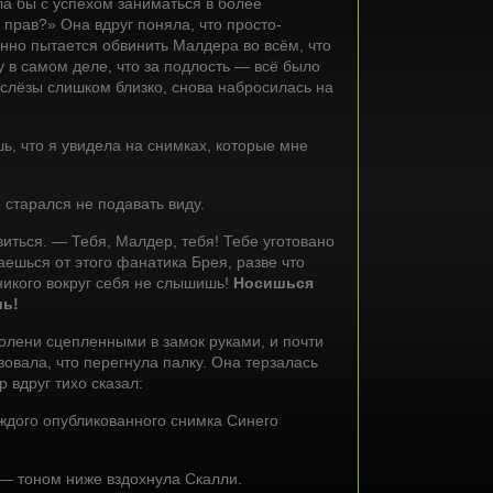
ла бы с успехом заниматься в более
прав?» Она вдруг поняла, что просто-
нно пытается обвинить Малдера во всём, что
 в самом деле, что за подлость — всё было
 слёзы слишком близко, снова набросилась на
ь, что я увидела на снимках, которые мне
старался не подавать виду.
иться. — Тебя, Малдер, тебя! Тебе уготовано
аешься от этого фанатика Брея, разве что
икого вокруг себя не слышишь!
Носишься
шь!
колени сцепленными в замок руками, и почти
вовала, что перегнула палку. Она терзалась
 вдруг тихо сказал:
аждого опубликованного снимка Синего
 — тоном ниже вздохнула Скалли.