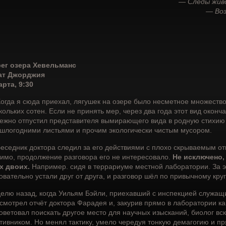
— Следы жив
— Воз
ег озера Хевельманс
ат Джорджия
арта, 9:30
огда я сюда приехал, лягушек на озере было несметное множество
кольких сотен. Если не принять мер, через два года этот вид окон
ежно отпустил представителя вымирающего вида в родную стихию
шлогодними листьями и прочим экологически чистым мусором.
еседник доктора следил за его действиями с плохо скрываемым от
имо, продолжение разговора его не интересовало.
Не исключено,
х двоих.
Например. сидя в террариуме местной лаборатории. За э
овательно устали друг от друга, и разговор шёл по привычному круг
елю назад, когда Уильям Бэйли, приехавший с инспекцией служащи
смотрел отчёт доктора Фарадея и, закурив прямо в лаборатории ка
оветовал поискать другое место для научных изысканий, биолог вс
тивником. Но менял тактику, умело чередуя тонкую демагогию и п