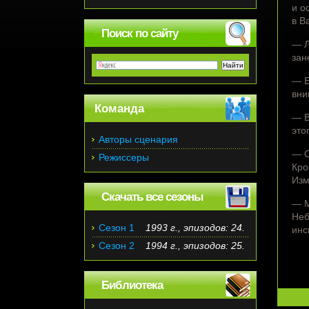
и о
в В
Поиск по сайту
— Л
зан
— Е
вни
Команда
— В
это
Авторы сценария
— С
Режиссеры
Кро
Изм
Скачать все сезоны
— М
Неб
Сезон 1
1993 г., эпизодов: 24.
инс
Сезон 2
1994 г., эпизодов: 25.
Библиотека