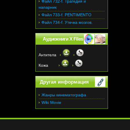
Файл 732-f. Трагедия и
напарник
Файл 733-f. PENTIMENTO
Файл 734-f. Утечка мозгов.
Аудиокниги X Files
Антитела
Кожа
Другая информация
Жанры кинематографа
Wiki Movie