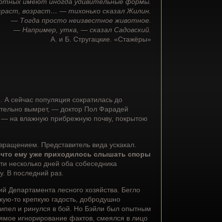
отных имеют иногда удивительные формы.
раст, возраст… — тихонько сказал Жилин.
— Тогда просто неизвестное животное.
— Например, утка, — сказал Садовский.
А. и Б. Стругацкие. «Стажёры»
. А сейчас популяция сократилась до
чательно вымрет, — доктор Пол Фарадей
 — на влажную прибрежную почву, покрытою
вращением. Представитель вида ускакал.
 что ему уже приходилось слышать споры
ти несколько дней оба собеседника
у. В последний раз.
й Департамента лесного хозяйства. Бегло
кую-то крепкую гадость, добродушно
кипел и ринулся в бой. Но Бэйли был опытным
рямое игнорирование фактов, смеялся в лицо