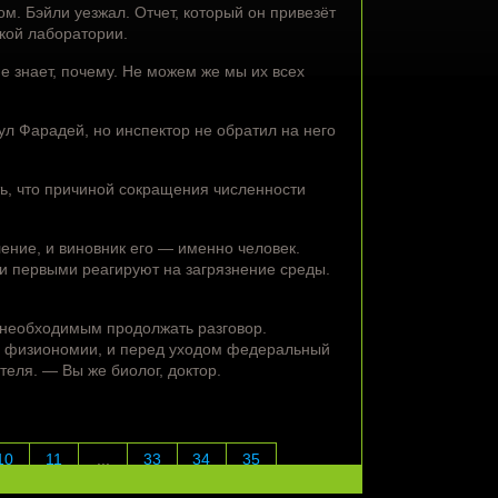
м. Бэйли уезжал. Отчет, который он привезёт
ской лаборатории.
е знает, почему. Не можем же мы их всех
л Фарадей, но инспектор не обратил на него
ь, что причиной сокращения численности
ение, и виновник его — именно человек.
они первыми реагируют на загрязнение среды.
 необходимым продолжать разговор.
го физиономии, и перед уходом федеральный
еля. — Вы же биолог, доктор.
10
11
...
33
34
35