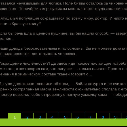
ставался неуязвимым для логики. Поле битвы осталось за чиновнико
ашингтон. Перечёркивал результаты многолетнего труда экологиче
ягушачья популяция сокращается по всему миру, доктор. И никто н
ести в Красную книгу?
сли бы речь шла о ценной пушнине, вы бы нашли способ, — вверну
мания.
аши доводы безосновательны и голословны. Вы не можете доказат
го вида является деятельность человека.
окращение численности?! Да здесь идёт самое настоящее истребл
ме того, я же говорил вам, что лягушки — только начало. Просто 
енения в химическом составе тканей говорит о…
ы уже достаточно говорили об этом, — Бэйли докурил и не считал
режно состряпанная маска вежливости окончательно сползла с е
пектор позволил себе откровенную наглую ухмылку хама — победит
1
2
3
4
5
6
7
8
9