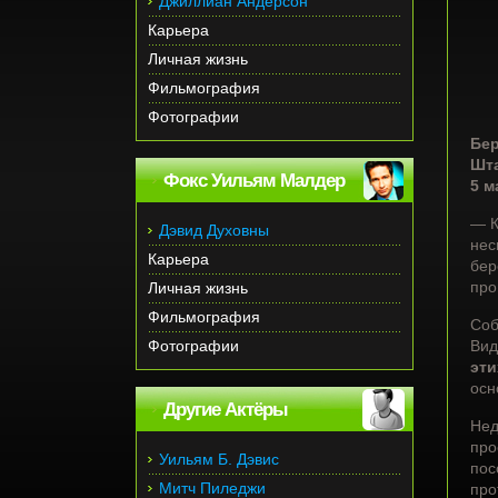
Джиллиан Андерсон
Карьера
Личная жизнь
Фильмография
Фотографии
Бер
Шт
Фокс Уильям Малдер
5 м
— К
Дэвид Духовны
нес
Карьера
бер
про
Личная жизнь
Фильмография
Соб
Фотографии
Вид
эти
осн
Другие Актёры
Нед
про
Уильям Б. Дэвис
пос
Митч Пиледжи
про