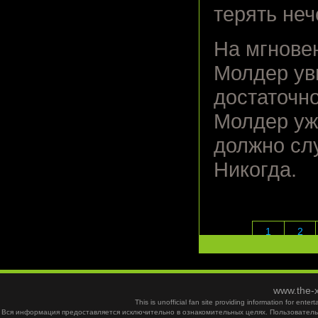
терять неч
На мгнове
Молдер ув
достаточн
Молдер уже
должно слу
Никогда.
1
2
www.the-x
This is unofficial fan site providing information for ent
Вся информация предоставляется исключительно в ознакомительных целях. Пользователь 