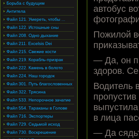
Борьба с будущим
автобус во
Антитела
фотографи
Файл 121. Умереть, чтобы ...
Файл 122. Истошные сны
Пожилой в
Файл 208. Одно дыхание
приказыва
Файл 211. Excelsis Dei
Файл 215. Свежие кости
— Да, он 
Файл 219. Корабль-призрак
Файл 222. Камень в болото
здоров. Се
Файл 224. Наш городок
Водитель в
Файл 301. Путь благословенных
Файл 322. Трясина
пропустив 
Файл 533. Непорочное зачатие
выпустила 
Файл 554. Тараканы в Голове
в лица па
Файл 716. Экспортеры
Файл 729. Седьмой исход
— Да сядь
Файл 730. Воскрешение