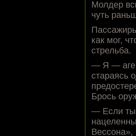
Молдер вс
чуть раньш
Пассажиры,
как мог, ч
стрельба.
— Я — аге
стараясь 
предостер
Брось ору
— Если ты
нацеленны
Вессона»,