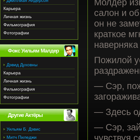
Молдер из
Джиллиан Андерсон
Карьера
салон и о
Личная жизнь
он не заме
Фильмография
краткое мг
Фотографии
наверняка 
Фокс Уильям Малдер
Пожилой у
Дэвид Духовны
раздражен
Карьера
Личная жизнь
— Сэр, пож
Фильмография
загоражива
Фотографии
— Здесь о
Другие Актёры
— Сэр, зай
Уильям Б. Дэвис
чувствуя 
Митч Пиледжи