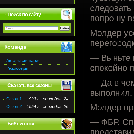
следовать 
Поиск по сайту
попрошу ва
Молдер усе
перегород
Команда
— Выньте 
Авторы сценария
спокойно 
Режиссеры
— Да в чем
Скачать все сезоны
выполнил.
Сезон 1
1993 г., эпизодов: 24.
Молдер пр
Сезон 2
1994 г., эпизодов: 25.
— ФБР. Сп
Библиотека
представил