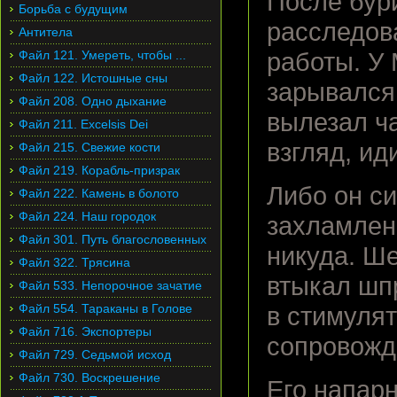
После бури
Борьба с будущим
расследов
Антитела
Файл 121. Умереть, чтобы ...
работы. У 
Файл 122. Истошные сны
зарывался 
Файл 208. Одно дыхание
вылезал ча
Файл 211. Excelsis Dei
взгляд, ид
Файл 215. Свежие кости
Файл 219. Корабль-призрак
Либо он си
Файл 222. Камень в болото
Файл 224. Наш городок
захламлен
Файл 301. Путь благословенных
никуда. Ше
Файл 322. Трясина
втыкал шпр
Файл 533. Непорочное зачатие
Файл 554. Тараканы в Голове
в стимулят
Файл 716. Экспортеры
сопровожд
Файл 729. Седьмой исход
Файл 730. Воскрешение
Его напарн