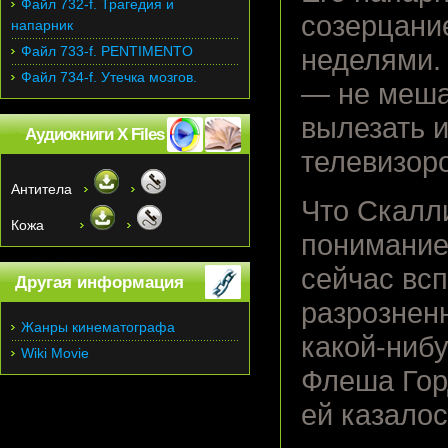
Файл 732-f. Трагедия и
созерцание
напарник
Файл 733-f. PENTIMENTO
неделями. 
Файл 734-f. Утечка мозгов.
— не мешат
вылезать и
Аудиокниги X Files
телевизоро
Антитела
Что Скалли
Кожа
понимание
сейчас вс
Другая информация
разрознен
Жанры кинематографа
какой-ниб
Wiki Movie
Флеша Гор
ей казалос