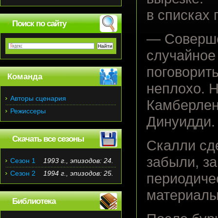
в списках 
Поиск по сайту
— Соверше
случайное
поговорит
Команда
неплохо. Н
Авторы сценария
Камберлен
Режиссеры
Динуидди. 
Скачать все сезоны
Скалли сд
забыли, з
Сезон 1
1993 г., эпизодов: 24.
Сезон 2
1994 г., эпизодов: 25.
периодиче
материалы»
Библиотека