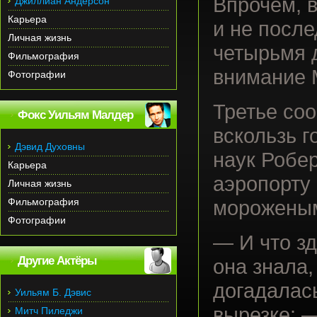
Впрочем, в
Джиллиан Андерсон
Карьера
и не посл
Личная жизнь
четырьмя 
Фильмография
внимание 
Фотографии
Третье со
Фокс Уильям Малдер
вскользь г
Дэвид Духовны
наук Робе
Карьера
аэропорту
Личная жизнь
Фильмография
морожены
Фотографии
— И что з
Другие Актёры
она знала,
догадалас
Уильям Б. Дэвис
вырезке: 
Митч Пиледжи