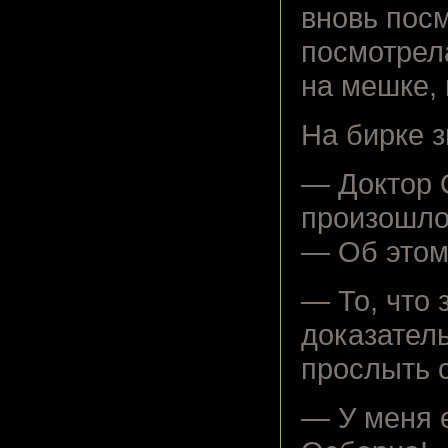
вновь пос
посмотрела
на мешке, 
На бирке 
— Доктор О
произошло
— Об этом
— То, что
доказатель
прослыть 
— У меня 