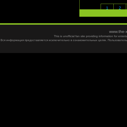
1
2
www.the-x
This is unofficial fan site providing information for ent
Вся информация предоставляется исключительно в ознакомительных целях. Пользователь 