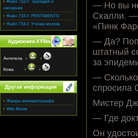
Файл 732-f. Трагедия и
— Но вы не
напарник
Скалли. —
Файл 733-f. PENTIMENTO
Файл 734-f. Утечка мозгов.
«Пинк Фар
— Да? Поп
Аудиокниги X Files
штатный с
Антитела
за эпидем
Кожа
— Сколько
спросила 
Другая информация
Мистер Дж
Жанры кинематографа
Wiki Movie
— Где док
Он удосто