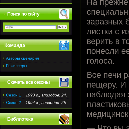
На прежне
специальн
Поиск по сайту
заразных б
листки с и
верить в т
Команда
понесли ее
Авторы сценария
голоса.
Режиссеры
Все печи 
Скачать все сезоны
пещеру. И 
наблюдая 
Сезон 1
1993 г., эпизодов: 24.
пластиковы
Сезон 2
1994 г., эпизодов: 25.
медицинск
Библиотека
— Что вы 