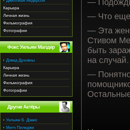
— Подожди
Джиллиан Андерсон
Карьера
— Что ещ
Личная жизнь
Фильмография
— Эта жен
Фотографии
Стивом Ме
Фокс Уильям Малдер
быть зараж
на случай
Дэвид Духовны
Карьера
— Понятно,
Личная жизнь
помощнико
Фильмография
Фотографии
Остальные
Другие Актёры
Уильям Б. Дэвис
Митч Пиледжи