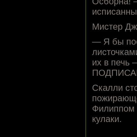
Осборна! 
исписанны
Мистер Дж
— Я бы пос
листочками
их в печь 
ПОДПИСА
Скалли ст
пожирающе
Филиппом 
кулаки.