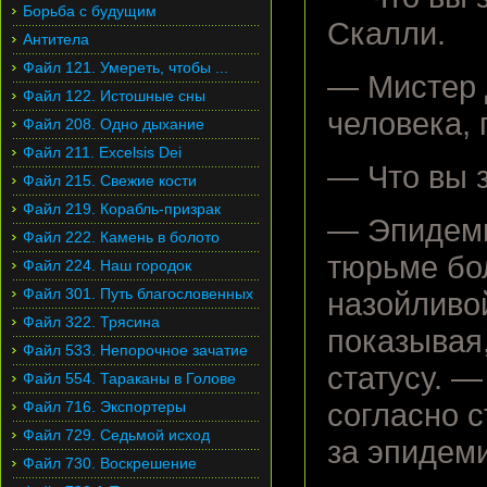
Борьба с будущим
Скалли.
Антитела
Файл 121. Умереть, чтобы ...
— Мистер 
Файл 122. Истошные сны
человека, 
Файл 208. Одно дыхание
Файл 211. Excelsis Dei
— Что вы 
Файл 215. Свежие кости
Файл 219. Корабль-призрак
— Эпидеми
Файл 222. Камень в болото
тюрьме бо
Файл 224. Наш городок
Файл 301. Путь благословенных
назойливо
Файл 322. Трясина
показывая
Файл 533. Непорочное зачатие
статусу. 
Файл 554. Тараканы в Голове
Файл 716. Экспортеры
согласно 
Файл 729. Седьмой исход
за эпидем
Файл 730. Воскрешение