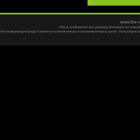
www.the-x
This is unofficial fan site providing information for ent
Вся информация предоставляется исключительно в ознакомительных целях. Пользователь 