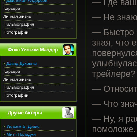
— Где ваш
Джиллиан Андерсон
Карьера
— Не знаю
Личная жизнь
Фильмография
— Быстро 
Фотографии
зная, что 
Фокс Уильям Малдер
повернулся
улыбнулас
Дэвид Духовны
Карьера
трейлере?
Личная жизнь
— Относит
Фильмография
Фотографии
— Что зна
Другие Актёры
— Ну, я ра
Уильям Б. Дэвис
помоложе. 
Митч Пиледжи