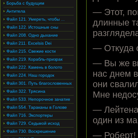
Борьба с будущим
— Этот, по
Антитела
Файл 121. Умереть, чтобы ...
длинные та
Файл 122. Истошные сны
разглядел
Файл 208. Одно дыхание
Файл 211. Excelsis Dei
— Откуда 
Файл 215. Свежие кости
Файл 219. Корабль-призрак
— Вы же ви
Файл 222. Камень в болото
нас днем в
Файл 224. Наш городок
они свалил
Файл 301. Путь благословенных
Файл 322. Трясина
Мне недосу
Файл 533. Непорочное зачатие
Файл 554. Тараканы в Голове
— Лейтена
Файл 716. Экспортеры
один из м
Файл 729. Седьмой исход
Файл 730. Воскрешение
— Роберт!