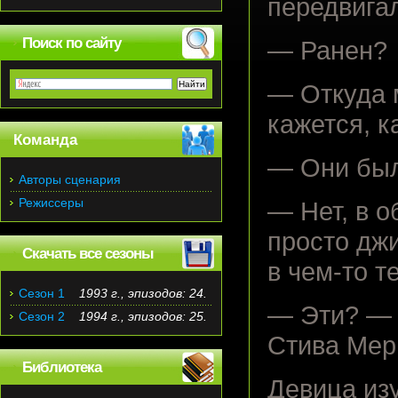
передвиг
Поиск по сайту
— Ранен?
— Откуда м
кажется, к
Команда
— Они был
Авторы сценария
Режиссеры
— Нет, в 
просто джи
Скачать все сезоны
в чем-то 
Сезон 1
1993 г., эпизодов: 24.
— Эти? — 
Сезон 2
1994 г., эпизодов: 25.
Стива Мер
Библиотека
Девица из