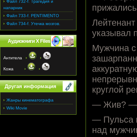
Файл 732-f. Трагедия и
прижались 
напарник
Файл 733-f. PENTIMENTO
Лейтенант 
Файл 734-f. Утечка мозгов.
указывал 
Аудиокниги X Files
Мужчина с
зашарпанн
Антитела
аккуратную
Кожа
непрерывн
Другая информация
круглой ре
Жанры кинематографа
— Жив? — 
Wiki Movie
— Пульса н
над мужчин