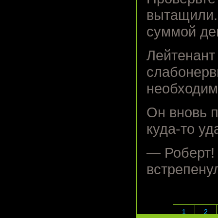
вытащили. 
суммой ден
Лейтенант
слабонерв
необходим
Он вновь 
куда-то уд
— Роберт!
встрепену
1
2