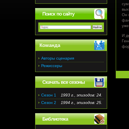
сум
вых
Поиск по сайту
Он 
фан
уже
И д
Ген
Команда
фор
Авторы сценария
Режиссеры
Скачать все сезоны
Сезон 1
1993 г., эпизодов: 24.
Сезон 2
1994 г., эпизодов: 25.
Библиотека