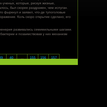
-ученых, которые, рискуя жизнью,
алось, был скорее раздражен, чем испуган.
то фыркнул и заявил, что-де тупоголовые
оражение. Коль скоро открытие сделано, его
нженерия развивались семимильными шагами.
 бактерии и позаимствовав у них механизм
39
40
...
155
156
157