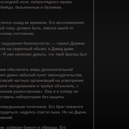
оследней ночи, непроглядного мрака,
убийцы, безымянные и безликие,
стился назад во времени. Его воспоминания
ой тому, должно быть, явился какой-то
енному состоянию.
е ощущения безопасности, — сказал Дорман
ла на секретный объект, а Дэвид даже
— Я уже начинаю думать, что твой братец был
ием обеспечить меры дополнительной
жил давно забытый пункт законодательства,
гласий частных организаций на усмотрение
кипя негодованием и требуя объяснить, с
енним разногласием». Ему и в голову не
оставить лабораторию без защиты.
 никудышным политиком. Его брат оказался
рудиться, надеясь спасти сына. Но ни Дарин,
ований.
и, собирая бумаги и образцы. Его