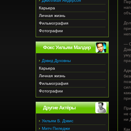
Джиллиан Андерсон
Пер
нап
Карьера
объ
Личная жизнь
Дол
Фильмография
при
Фотографии
неп
— О
Фокс Уильям Малдер
Дэв
уму
Дэвид Духовны
пра
Карьера
Адм
Личная жизнь
без
поз
Фильмография
сил
Фотографии
как
при
Другие Актёры
При
не 
ни 
Уильям Б. Дэвис
Митч Пиледжи
Как