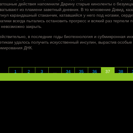
атошные действия напомнили Дарину старые киноленты о безумцах
ватывают из пламени заветный дневник. В то мгновение Дэвид, каз
пнул карандашный стаканчик, катавшийся у него под ногами, серди
атики всегда пытались остановить прогресс и всякий раз терпели п
 невозможно закрыть.
ействительно, в последние годы биотехнология и субмикронная и
етикам удалось получить искусственный инсулин, вырастив особые
мирования ДНК.
1
2
3
...
34
35
36
37
38