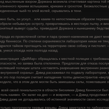
ед мысленным взором Дормана возникла отчетливая картина той п
олненного яркими вспышками, криками и грохотом. Безжалостные 
единенные чьей-то злой волей, скрывались в тени.
жно быть, он уснул... или каким-то непостижимым образом переме
обрели небывалую остроту, превратившись в жестокую пытку, и вин
онятный выверт судьбы, приведшей Дормана к нынешнему бедств
града из проволочной сетки и пара громил-наемников не дают мн
иду Кеннесси. По степени охраняемости лаборатория никак не тяну
дрился тайком протащить на территорию свою собаку и пистолет. 
в, унеся отсюда ноги полгода назад.
инистрация «ДайМар» обращалась к местной полиции с требован
опасности, но заявка была отклонена. Предлогом для отказа послу
волявший полиции штата «оставлять разрешение внутренних разно
 внутренней охраны». Дэвид расхаживал по подвалу лаборатории, 
их это пор полиция считает нападение толпы демонстрантов «внутр
ходило, что в этом деле могли быть замешаны силы, пожелавшие 
 всей своей гениальности в области биохимии Дэвид Кеннесси был
столь наивен. Он залег на дно — и вовремя, — а Дэвид продолжал т
Дэвид даже не догадывались об истинной значимости своих исслед
 только прогремели первые взрывы, Дэвид заметался по лаборатори