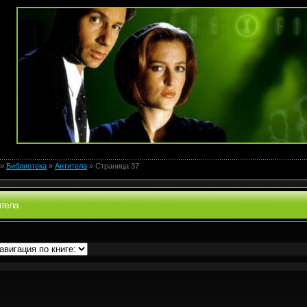
»
Библиотека
»
Антитела
» Страница 37
итела