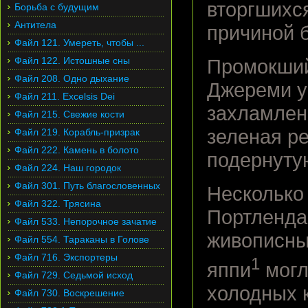
вторгшихся
Борьба с будущим
Антитела
причиной 
Файл 121. Умереть, чтобы ...
Файл 122. Истошные сны
Промокший 
Файл 208. Одно дыхание
Джереми у
Файл 211. Excelsis Dei
захламлен
Файл 215. Свежие кости
зеленая р
Файл 219. Корабль-призрак
Файл 222. Камень в болото
подернуту
Файл 224. Наш городок
Файл 301. Путь благословенных
Несколько 
Файл 322. Трясина
Портленда 
Файл 533. Непорочное зачатие
живописны
Файл 554. Тараканы в Голове
Файл 716. Экспортеры
1
яппи
могл
Файл 729. Седьмой исход
холодных 
Файл 730. Воскрешение