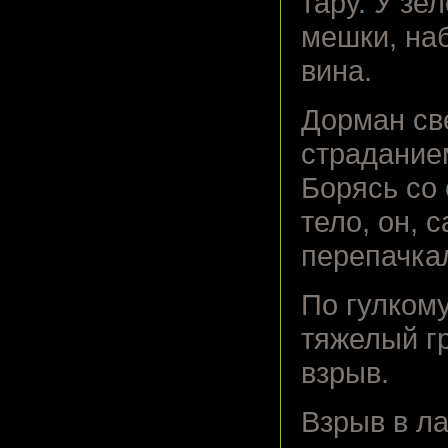
тару. У з
мешки, на
вина.
Дорман св
страдание
Борясь со
тело, он, 
перепачкал
По гулком
тяжелый гр
взрыв.
Взрыв в л