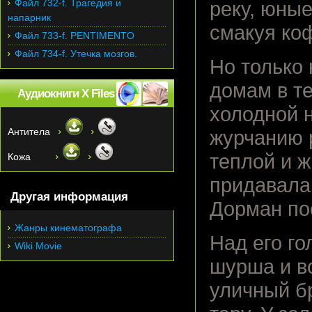
Файл 732-f. Трагедия и
реку, юны
напарник
смакуя ко
Файл 733-f. PENTIMENTO
Файл 734-f. Утечка мозгов.
Но только 
домам в т
Аудиокниги X Files
холодной 
Антитела
журчанию 
теплой и ж
Кожа
придавала
Другая информация
Дорман по
Жанры кинематографа
Над его го
Wiki Movie
шурша и в
уличный б