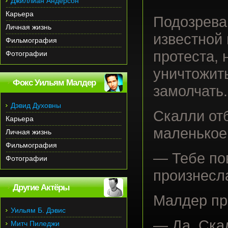
Джиллиан Андерсон
Карьера
Подозрева
Личная жизнь
известной 
Фильмография
протеста,
Фотографии
уничтожить
Фокс Уильям Малдер
замолчать.
Дэвид Духовны
Скалли от
Карьера
маленькое
Личная жизнь
Фильмография
— Тебе по
Фотографии
произнесл
Другие Актёры
Малдер про
Уильям Б. Дэвис
— Да, Скал
Митч Пиледжи