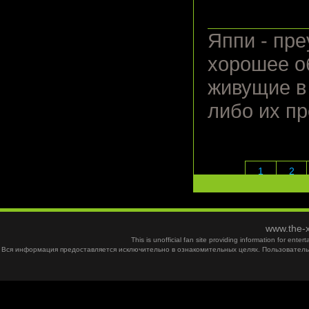
Яппи - пр
хорошее о
живущие в
либо их п
1
2
www.the-x
This is unofficial fan site providing information for ent
Вся информация предоставляется исключительно в ознакомительных целях. Пользователь 