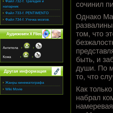
Файл 732-f. Трагедия и
сочинил п
напарник
Файл 733-f. PENTIMENTO
Однако Ма
Файл 734-f. Утечка мозгов.
развалины
том, что э
Аудиокниги X Files
безжалост
Антитела
представл
Кожа
быть, и за
души. По 
Другая информация
то, что сл
Жанры кинематографа
Как только
Wiki Movie
набрал ко
намеревая