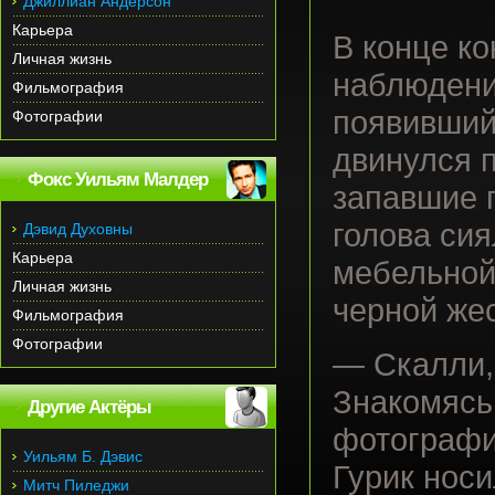
Джиллиан Андерсон
Карьера
В конце ко
Личная жизнь
наблюдени
Фильмография
появивший
Фотографии
двинулся п
Фокс Уильям Малдер
запавшие 
голова сия
Дэвид Духовны
Карьера
мебельной
Личная жизнь
черной же
Фильмография
Фотографии
— Скалли,
Знакомясь
Другие Актёры
фотографии
Уильям Б. Дэвис
Гурик носи
Митч Пиледжи