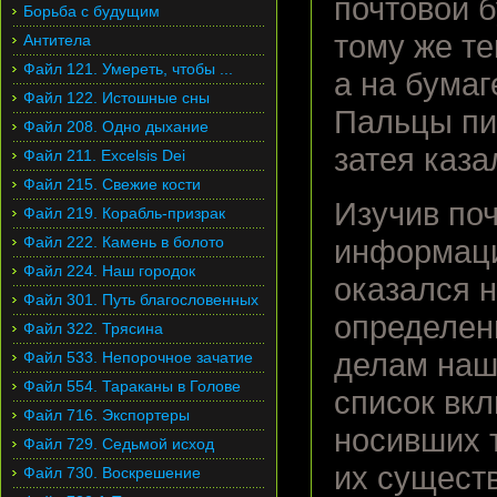
почтовой б
Борьба с будущим
тому же те
Антитела
Файл 121. Умереть, чтобы ...
а на бумаг
Файл 122. Истошные сны
Пальцы пи
Файл 208. Одно дыхание
затея каза
Файл 211. Excelsis Dei
Файл 215. Свежие кости
Изучив поч
Файл 219. Корабль-призрак
Файл 222. Камень в болото
информаци
Файл 224. Наш городок
оказался н
Файл 301. Путь благословенных
определен
Файл 322. Трясина
делам наш
Файл 533. Непорочное зачатие
Файл 554. Тараканы в Голове
список вкл
Файл 716. Экспортеры
носивших т
Файл 729. Седьмой исход
их сущест
Файл 730. Воскрешение