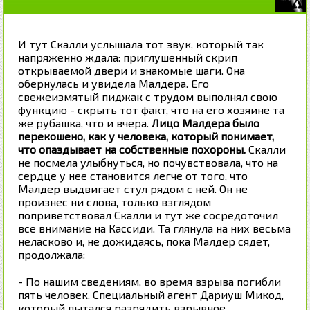
И тут Скалли услышала тот звук, который так
напряженно ждала: приглушенный скрип
открываемой двери и знакомые шаги. Она
обернулась и увидела Малдера. Его
свежеизмятый пиджак с трудом выполнял свою
функцию - скрыть тот факт, что на его хозяине та
же рубашка, что и вчера.
Лицо Малдера было
перекошено, как у человека, который понимает,
что опаздывает на собственные похороны.
Скалли
не посмела улыбнуться, но почувствовала, что на
сердце у нее становится легче от того, что
Малдер выдвигает стул рядом с ней. Он не
произнес ни слова, только взглядом
поприветствовал Скалли и тут же сосредоточил
все внимание на Кассиди. Та глянула на них весьма
неласково и, не дожидаясь, пока Малдер сядет,
продолжала:
- По нашим сведениям, во время взрыва погибли
пять человек. Специальный агент Дариуш Микод,
который пытался разрядить взрывное