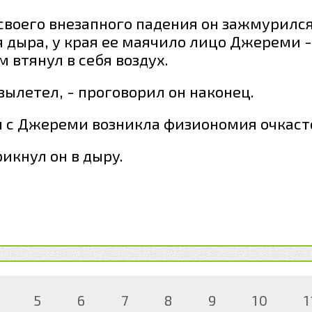
своего внезапного падения он зажмурился
 дыра, у края ее маячило лицо Джереми -
 втянул в себя воздух.
ух вылетел, - проговорил он наконец.
м с Джереми возникла физиономия очкаст
рикнул он в дыру.
5
6
7
8
9
10
1