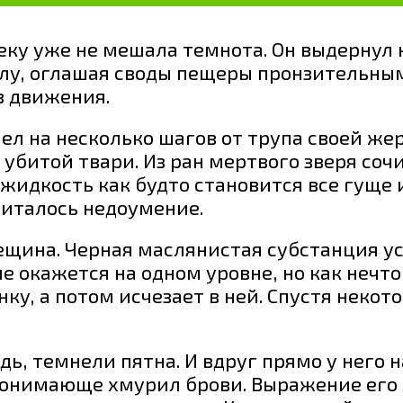
еку уже не мешала темнота. Он выдернул н
 полу, оглашая своды пещеры пронзительн
ез движения.
л на несколько шагов от трупа своей же
у убитой твари. Из ран мертвого зверя со
жидкость как будто становится все гуще 
читалось недоумение.
щина. Черная маслянистая субстанция уст
 не окажется на одном уровне, но как нечт
нку, а потом исчезает в ней. Спустя неко
удь, темнели пятна. И вдруг прямо у него 
онимающе хмурил брови. Выражение его л