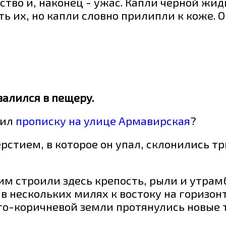
тво и, наконец - ужас. Капли черной жидк
ь их, но капли словно прилипли к коже. О
алился в пещеру.
пил
прописку на улице Армавирская
?
ерстием, в которое он упал, склонились т
ним строили здесь крепость, рыли и утра
в нескольких милях к востоку на горизон
то-коричневой земли протянулись новые 