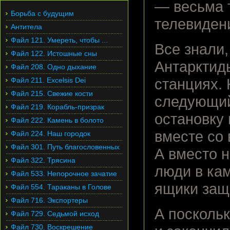
— весьма 
Борьба с будущим
телевиден
Антитела
Файл 121. Умереть, чтобы ...
Все знали,
Файл 122. Истошные сны
Антарктид
Файл 208. Одно дыхание
Файл 211. Excelsis Dei
станциях. 
Файл 215. Свежие кости
следующий
Файл 219. Корабль-призрак
остановку 
Файл 222. Камень в болото
вместе со 
Файл 224. Наш городок
Файл 301. Путь благословенных
А вместо 
Файл 322. Трясина
люди в ка
Файл 533. Непорочное зачатие
ящики защ
Файл 554. Тараканы в Голове
Файл 716. Экспортеры
А посколь
Файл 729. Седьмой исход
Файл 730. Воскрешение