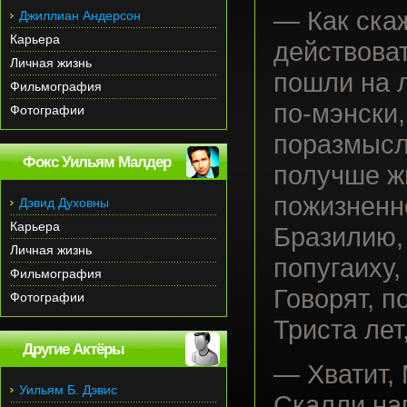
— Как скаж
Джиллиан Андерсон
Карьера
действова
Личная жизнь
пошли на л
Фильмография
по-мэнски,
Фотографии
поразмысл
Фокс Уильям Малдер
получше ж
пожизненно
Дэвид Духовны
Карьера
Бразилию,
Личная жизнь
попугаиху,
Фильмография
Говорят, п
Фотографии
Триста лет
Другие Актёры
— Хватит,
Уильям Б. Дэвис
Скалли нап