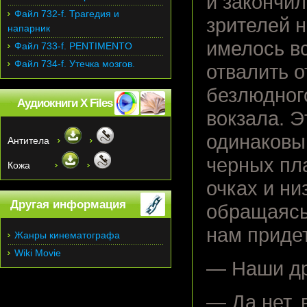
и закончил
Файл 732-f. Трагедия и
зрителей 
напарник
имелось в
Файл 733-f. PENTIMENTO
Файл 734-f. Утечка мозгов.
отвалить 
безлюдног
Аудиокниги X Files
вокзала. 
одинаковым
Антитела
черных пл
Кожа
очках и ни
Другая информация
обращаясь 
нам придет
Жанры кинематографа
Wiki Movie
— Наши др
— Да нет, 