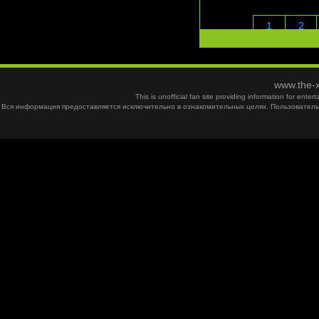
1
2
www.the-x
This is unofficial fan site providing information for ent
Вся информация предоставляется исключительно в ознакомительных целях. Пользователь 