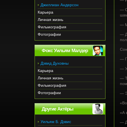
— И
Джиллиан Андерсон
— С
Карьера
шам
Личная жизнь
— М
Фильмография
Фотографии
— Д
пол
Сон
Фокс Уильям Малдер
— Г
Дэвид Духовны
— У
Карьера
Личная жизнь
— Т
пом
Фильмография
Фотографии
— Э
«Во
Другие Актёры
«А 
Уильям Б. Дэвис
— Д