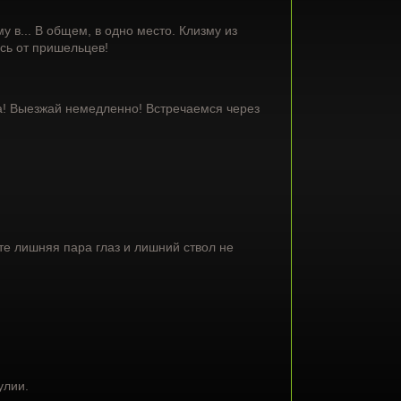
 в... В общем, в одно место. Клизму из
сь от пришельцев!
ка! Выезжай немедленно! Встречаемся через
те лишняя пара глаз и лишний ствол не
улии.