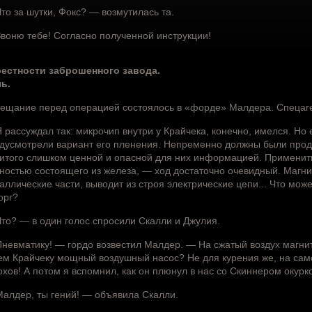
то за шутки, Фокс? — возмутилась та.
воню тебе! Согласно полученной инструкции!
естности заброшенного завода.
ь.
ещание перед операцией состоялось в «форде» Малдера. Спецаге
 рассуждал так: микрочип внутри у Крайчека, конечно, имелся. Но 
дусмотрели вариант его пленения. Непременно должны были проду
итого слишком ценной и опасной для них информацией. Применить
ностью состоящего из железа, — ход достаточно очевидный. Магн
аллические части, выводит из строя электрические цепи... Что мож
орг?
то? — в один голос спросили Скалли и Джулия.
невматику! — гордо возвестил Малдер. — На сжатый воздух магнитн
ем Крайчеку мощный воздушный насос? Не для курения же, на сам
охов! А потом я вспомнил, как он плюнул в нас со Скиннером окурко
алдер, ты гений! — объявила Скалли.