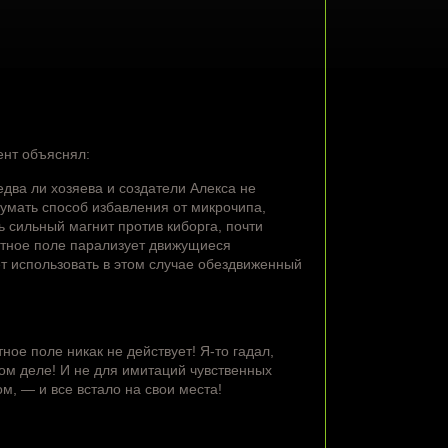
нт объяснял:
едва ли хозяева и создатели Алекса не
мать способ избавления от микрочипа,
 сильный магнит против киборга, почти
итное поле парализует движущиеся
ет использовать в этом случае обездвиженный
ое поле никак не действует! Я-то гадал,
ом деле! И не для имитаций чувственных
м, — и все встало на свои места!