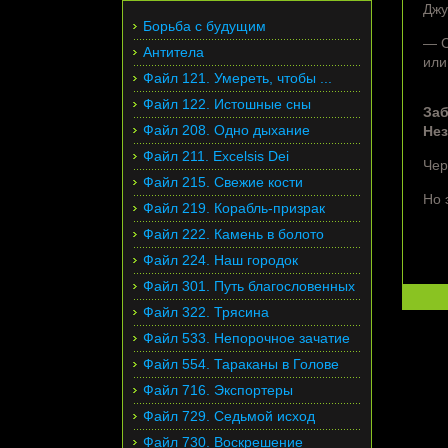
Джу
Борьба с будущим
— С
Антитела
или
Файл 121. Умереть, чтобы ...
Файл 122. Истошные сны
За
Файл 208. Одно дыхание
Нез
Файл 211. Excelsis Dei
Чер
Файл 215. Свежие кости
Но 
Файл 219. Корабль-призрак
Файл 222. Камень в болото
Файл 224. Наш городок
Файл 301. Путь благословенных
Файл 322. Трясина
Файл 533. Непорочное зачатие
Файл 554. Тараканы в Голове
Файл 716. Экспортеры
Файл 729. Седьмой исход
Файл 730. Воскрешение