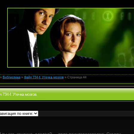
»
Библиотека
»
Файл 734-f. Утечка мозгов
» Страница 44
 734-f. Утечка мозгов.