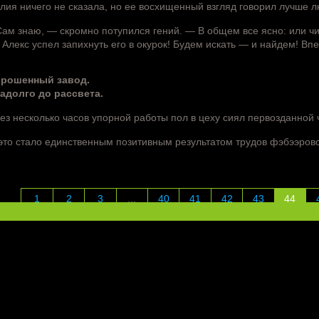
лия ничего не сказала, но ее восхищенный взгляд говорил лучше л
ам знаю, — скромно потупился гений. — В общем все ясно: или чи
 Алекс успел запихнуть его в окурок! Будем искать — и найдем! Вп
брошенный завод.
адолго до рассвета.
ез несколько часов упорной работы пол в цеху сиял первозданной 
это стало единственным позитивным результатом трудов фэбээровс
1
2
3
...
40
41
42
43
44