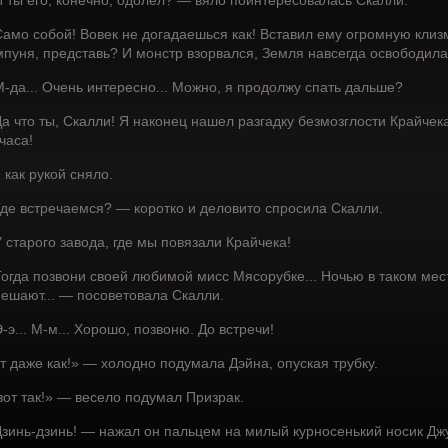
 ты его, конечно, одолел? — вяло поинтересовалась Скалли.
амо собой! Вовек не догадаешься как! Вставил ему огромную клизму
пуня, представь? И монстр взорвался, Земля навсегда освободила
-да... Очень интересно... Можно, я продолжу спать дальше?
а что ты, Скалли! Я наконец нашел разгадку безмозглости Крайче
часа!
 как рукой сняло.
де встречаемся? — коротко и деловито спросила Скалли.
 старого завода, где мы повязали Крайчека!
огда позвони своей любимой мисс Мясорубке... Ночью в таком мес
ешают... — посоветовала Скалли.
-э... М-м... Хорошо, позвоню. До встречи!
т даже как!» — холодно подумала Дэйна, опуская трубку.
вот так!» — весело подумал Призрак.
зинь-дзинь! — нажал он пальцем на милый курносенький носик Дж