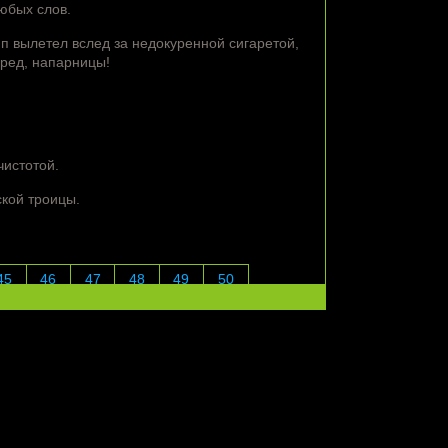
юбых слов.
п вылетел вслед за недокуренной сигаретой,
еред, напарницы!
чистотой.
кой троицы.
45
46
47
48
49
50