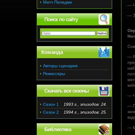
Митч Пиледжи
— Ч
— З
Поиск по сайту
Окр
Ноч
Сов
Команда
— Я
пре
Авторы сценария
наб
Режиссеры
пол
мет
киб
Скачать все сезоны
— Ч
Сезон 1
1993 г., эпизодов: 24.
— П
зач
Сезон 2
1994 г., эпизодов: 25.
взд
— М
Библиотека