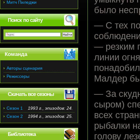
Митч Пиледжи
было неспр
Поиск по сайту
— С тех п
соблюдени
— резким 
Команда
линии огня
понадобил
Авторы сценария
Малдер бы
Режиссеры
— За скуд
Скачать все сезоны
сыром) сп
Сезон 1
1993 г., эпизодов: 24.
всех стран
Сезон 2
1994 г., эпизодов: 25.
рыбалки на
Библиотека
голову ле