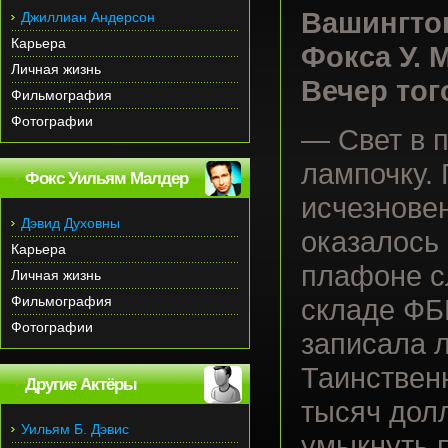
Вашингто
Джиллиан Андерсон
Карьера
Фокса У. 
Личная жизнь
Вечер тог
Фильмография
Фотографии
— Свет в п
лампочку.
Фокс Уильям Малдер
исчезновен
Дэвид Духовны
оказалось 
Карьера
плафоне с
Личная жизнь
Фильмография
складе ФБ
Фотографии
записала л
Таинствен
Другие Актёры
тысяч дол
Уильям Б. Дэвис
умыкнуть п