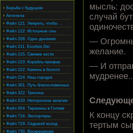
мысль: до
Борьба с будущим
случай бут
Антитела
Файл 121. Умереть, чтобы ...
одиночест
Файл 122. Истошные сны
Файл 208. Одно дыхание
— Огромны
Файл 211. Excelsis Dei
желание.
Файл 215. Свежие кости
Файл 219. Корабль-призрак
— И отправ
Файл 222. Камень в болото
мудренее..
Файл 224. Наш городок
Файл 301. Путь благословенных
Файл 322. Трясина
Следующе
Файл 533. Непорочное зачатие
Файл 554. Тараканы в Голове
К концу ск
Файл 716. Экспортеры
тертым сы
Файл 729. Седьмой исход
Файл 730. Воскрешение