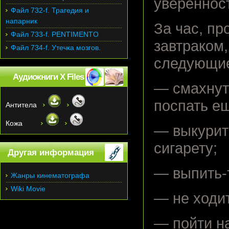
уверенност
Файл 732-f. Трагедия и
напарник
За час, п
Файл 733-f. PENTIMENTO
завтраком
Файл 734-f. Утечка мозгов.
следующие
Аудиокниги X Files
— смахнут
поспать е
Антитела
Кожа
— выкурит
сигарету;
Другая информация
— выпить-
Жанры кинематографа
Wiki Movie
— не ходит
— пойти на