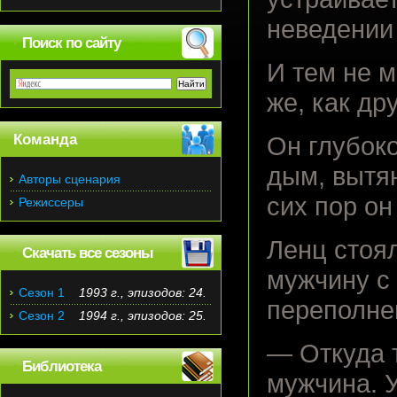
неведении
Поиск по сайту
И тем не м
же, как др
Команда
Он глубок
дым, вытя
Авторы сценария
сих пор он
Режиссеры
Ленц стоял
Скачать все сезоны
мужчину с
Сезон 1
1993 г., эпизодов: 24.
переполне
Сезон 2
1994 г., эпизодов: 25.
— Откуда 
Библиотека
мужчина. 