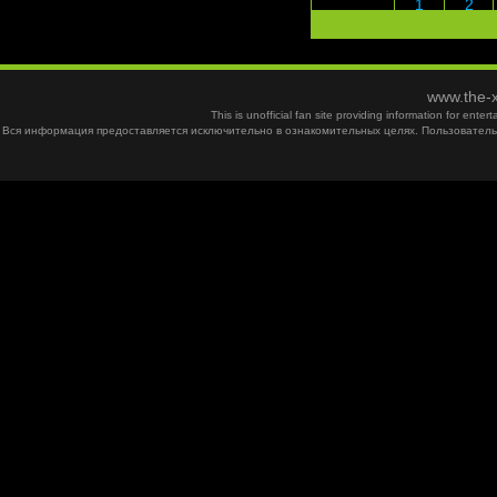
1
2
www.the-x
This is unofficial fan site providing information for ent
Вся информация предоставляется исключительно в ознакомительных целях. Пользователь 