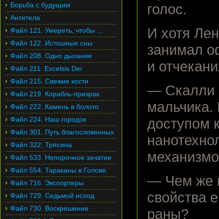
Борьба с будущим
голос.
Антитела
И хотя Лен
Файл 121. Умереть, чтобы ...
Файл 122. Истошные сны
занимал о
Файл 208. Одно дыхание
и отчекани
Файл 211. Excelsis Dei
Файл 215. Свежие кости
— Скалли 
Файл 219. Корабль-призрак
мальчика.
Файл 222. Камень в болото
Файл 224. Наш городок
доступом к
Файл 301. Путь благословенных
нанотехно
Файл 322. Трясина
механизмов
Файл 533. Непорочное зачатие
Файл 554. Тараканы в Голове
— Чем же 
Файл 716. Экспортеры
свойства е
Файл 729. Седьмой исход
Файл 730. Воскрешение
раны?