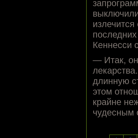
запрограм
выключилис
излечится 
последних
Кеннесси 
— Итак, он
лекарства
длинную ст
этом отно
крайне не
чудесным 