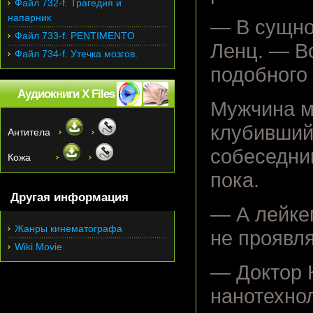
Файл 732-f. Трагедия и
напарник
— В сущнос
Файл 733-f. PENTIMENTO
Ленц. — Во
Файл 734-f. Утечка мозгов.
подобного 
Аудиокниги X Files
Мужчина м
клубившийс
Антитела
собеседник
Кожа
пока.
Другая информация
— А лейке
Жанры кинематографа
не проявл
Wiki Movie
— Доктор 
нанотехно