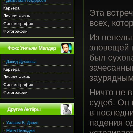
Джиллиан Андерсон
Карьера
Эта встре
Личная жизнь
всех, кото
Фильмография
Фотографии
Из пепель
зловещей 
Фокс Уильям Малдер
был сухоп
Дэвид Духовны
зачесанны
Карьера
заурядным
Личная жизнь
Фильмография
Ничто не 
Фотографии
судеб. Он 
Другие Актёры
в последн
падения о
Уильям Б. Дэвис
Митч Пиледжи
устраивае