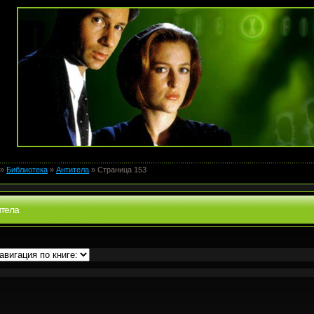
»
Библиотека
»
Антитела
» Страница 153
итела