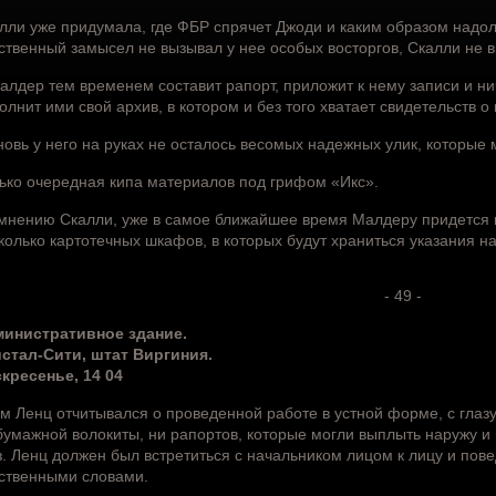
лли уже придумала, где ФБР спрячет Джоди и каким образом надол
ственный замысел не вызывал у нее особых восторгов, Скалли не в
алдер тем временем составит рапорт, приложит к нему записи и 
олнит ими свой архив, в котором и без того хватает свидетельств о
новь у него на руках не осталось весомых надежных улик, которые 
ько очередная кипа материалов под грифом «Икс».
мнению Скалли, уже в самое ближайшее время Малдеру придется п
колько картотечных шкафов, в которых будут храниться указания на т
- 49 -
инистративное здание.
стал-Сити, штат Виргиния.
кресенье, 14 04
м Ленц отчитывался о проведенной работе в устной форме, с глазу
бумажной волокиты, ни рапортов, которые могли выплыть наружу 
з. Ленц должен был встретиться с начальником лицом к лицу и пов
ственными словами.