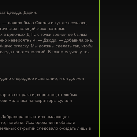
ат Дэвида, Дарин.
 — начала было Скалли и тут же осеклась,
гических полицейских», которые
 в цепочках ДНК, с точки зрения ее былых
енно невероятным. — Джоди, — добавила она,
айшую огласку. Мы должны сделать так, чтобы
 следа нанотехнологий. В таком случае у тех
ждено очередное испытание, и он должен
рство от рака и, вероятно, от любых
рови мальчика нанокриттеры сулили
о Лабрадора поглотила пылающая
оте, погибли. Исследования в области
ательных открытий следовало ожидать лишь в