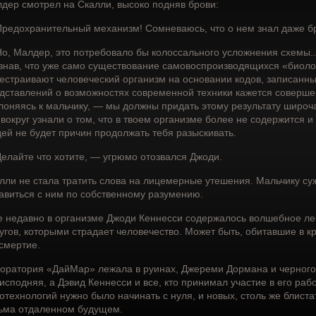
дер смотрел на Скалли, высоко подняв брови:
редохранительный механизм! Сомневаюсь, что о нем знал даже бр
о, Малдер, это потребовало бы колоссального усложнения схемы...
знав, что уже само существование самовоспроизводящихся «биоло
естраивают человеческий организм на основании кодов, записанных
дставлений о возможностях современной техники кажется соверш
лоняясь к мальчику, — мы должны придать этому результату широч
 вокруг узнали о том, что в твоем организме более не содержится и
ей не будет причин продолжать тебя разыскивать.
елайте что хотите, — угрюмо отозвался Джоди.
лли не стала тратить слова на лицемерные утешения. Мальчику су
авиться с ним по собственному разумению.
 недавно в организме Джоди Кеннесси содержалось волшебное лека
угов, которыми страдает человечество. Может быть, обитавшие в к
смертие.
оратория «ДайМар» лежала в руинах, Джереми Дормана и черног
исподняя, а Дэвид Кеннесси и все, кто принимал участие в его раб
отехнологий нужно было начинать с нуля, и новых, столь же блист
ьма отдаленном будущем.