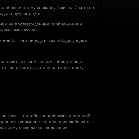
го обеспечит ему спокойную жизнь. И хотя ее
идела лучшего пути.
ничем не подтвержденные соображения и
 курьезных случаях.
могли бы кого-нибудь в чем-нибудь убедить.
оставить в своем тесном кабинете еще
о, где и как отыскать ту или иную папку.
 на глаз — ни тебе канцелярских инстанций,
и привлечь внимание посторонних любопытных
едать ему о своем расследовании