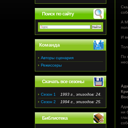
Ска
соб
Поиск по сайту
А М
поп
И в
Команда
Тол
По 
Авторы сценария
нес
Режиссеры
Скачать все сезоны
Адм
Кри
Сезон 1
1993 г., эпизодов: 24.
Вос
Сезон 2
1994 г., эпизодов: 25.
Ада
ни 
гла
Библиотека
соб