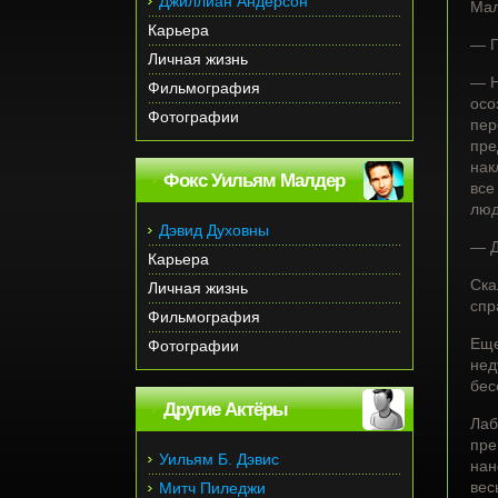
Джиллиан Андерсон
Мал
Карьера
— П
Личная жизнь
— Н
Фильмография
осо
Фотографии
пер
пре
нак
Фокс Уильям Малдер
все
люд
Дэвид Духовны
— Д
Карьера
Ска
Личная жизнь
спр
Фильмография
Еще
Фотографии
нед
бес
Другие Актёры
Лаб
пре
Уильям Б. Дэвис
нан
вес
Митч Пиледжи