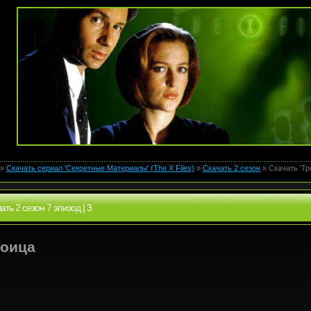
»
Скачать сериал 'Секретные Материалы' (The X Files)
»
Скачать 2 сезон
» Скачать 'Тро
ать 2 сезон 7 эпизод | 3
роица