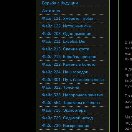
Борьба с будущим
Антитела
Файл 121. Умереть, чтобы ...
Файл 122. Истошные сны
Файл 208. Одно дыхание
Файл 211. Excelsis Dei
В э
вын
Файл 215. Свежие кости
мат
Файл 219. Корабль-призрак
Анд
Файл 222. Камень в болото
А д
Файл 224. Наш городок
при
Файл 301. Путь благословенных
выб
муж
Файл 322. Трясина
Файл 533. Непорочное зачатие
По 
рас
Файл 554. Тараканы в Голове
нап
Файл 716. Экспортеры
Мал
Файл 729. Седьмой исход
под
Файл 730. Воскрешение
оди