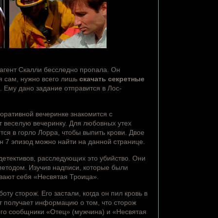
 агент Скалли бесследно пропала. Он
я сам, нужно всего лишь
скачать секретные
 Ему дано задание отправится в Лос-
поративной вечеринке знакомится с
т веселую вечеринку. Для любовных утех
ся в горло Лорра, чтобы выпить крови. Двое
он 7 эпизод можно найти на данной странице.
детективов, расследующих это убийство. Они
методом. Изучив надписи, которые были
вают себя «Несвятая Троица».
оту сторож. Его застали, когда он пил кровь в
т получает информацию о том, что сторож
его сообщники «Отец» (мужчина) и «Несвятая