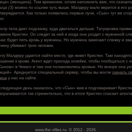
ица» (женщина). Тем временем, хотим напомнить вам, что
скачат
ица (3)
можно по ссылке чуть выше. Малдеру мало верится в его ра
тверждается. Как только появились первые лучи, «Сын» тут же сгора
ит.
отр тела дает подсказку, куда двигаться дальше. Татуировка приве
имени Кристен. Он следит за ней и когда она уходит с мужчиной сле
час будет пить кровь у мужчины. Но мужчина замечает слежку и хва
чину убивают трое человек.
нту Малдеру удается найти место, где живет Кристен. Там находятс
ошение к крови. Агент ждет прихода хозяйки, чтобы пообщаться с н
Сыном» в Чикаго и там они полакомились кровью. Но вскоре она уе
ицей». Ареднуется специальный сервер, чтобы вы могли
скачать с
ица
у нас на сайте.
следующее день оказалось, что «Сын» жив и подговаривает Кристе
ворачиваются так стремительно, что в итоге Кристен спасает агента
www.the-xfiles.ru. © 2012 - 2026.