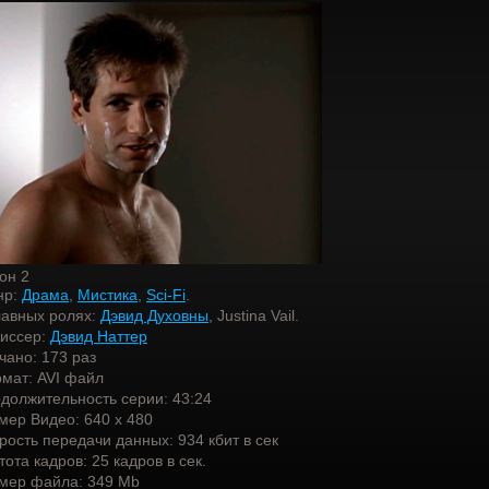
он 2
нр:
Драма
,
Мистика
,
Sci-Fi
.
лавных ролях:
Дэвид Духовны
, Justina Vail.
иссер:
Дэвид Наттер
чано:
173 раз
мат: AVI файл
должительность серии: 43:24
мер Видео: 640 х 480
рость передачи данных: 934 кбит в сек
тота кадров: 25 кадров в сек.
мер файла: 349 Mb