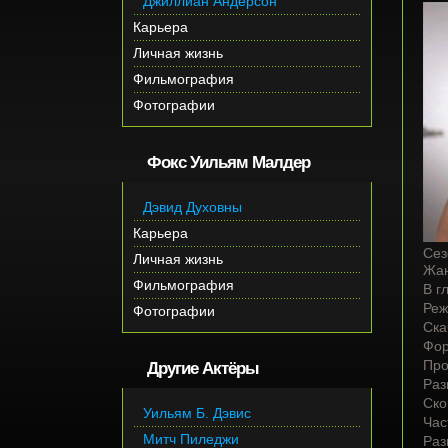
Джиллиан Андерсон
Карьера
Личная жизнь
Фильмография
Фотографии
Фокс Уильям Малдер
Дэвид Духовны
Карьера
Сез
Личная жизнь
Жа
Фильмография
В г
Реж
Фотографии
Ска
Фор
Про
Другие Актёры
Раз
Ско
Уильям Б. Дэвис
Час
Митч Пиледжи
Раз