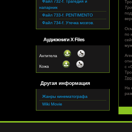
Файл 732-f. Трагедия и
Тро
напарник
Тро
под
Файл 733-f. PENTIMENTO
вер
Файл 734-f. Утечка мозгов.
Осм
по 
Аудиокниги X Files
сей
муж
Аге
Антитела
отн
Кожа
с «
Тро
Тро
Другая информация
На 
раз
Жанры кинематографа
Wiki Movie