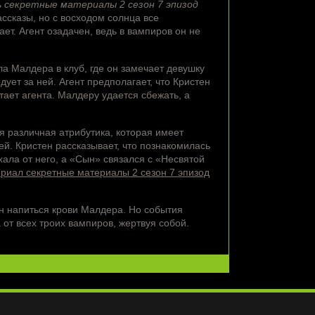
ь секретные материалы 2 сезон 7 эпизод
ссказы, но с восходом солнца все
ет. Агент озадачен, ведь в вампиров он не
ла Малдера в клуб, где он замечает девушку
дует за ней. Агент предполагает, что Кристен
тает агента. Малдеру удается сбежать, а
я различная атрибутика, которая имеет
ей. Кристен рассказывает, что познакомилась
хала от него, а «Сын» связался с «Несвятой
ериал секретные материалы 2 сезон 7 эпизод
н напиться крови Малдера. Но события
 от всех троих вампиров, жертвуя собой.