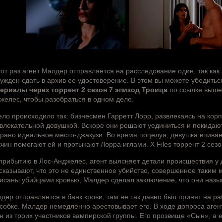
тот раз агент Малдер отправляется на расследование один, так как
ужден сдать в архив ее удостоверение. В этом вы можете убедитьс
ериалы через торрент 2 сезон 7 эпизод Троица
по ссылке выше.
желес, чтобы разобраться в одном деле.
ело происходило так: бизнесмен Гарретт Лорр, развлекаясь на кор
влекательной девушкой. Вскоре они решают уединиться и покидаю
рано идеальное место-джакузи. Во время поцелуя, девушка впивает
чин помогают ей и протыкают Лорра иглами. X Files торрент 2 сез
прибытию в Лос-Анджелес, агент выясняет детали происшествия у 
сказывают, что это не единственное убийство, совершенное таким 
исаны убийцами кровью, Малдер сделал заключение, что они назы
дер отправляется в банк крови, там не так давно был принят на раб
собке. Малдер немедленно арестовывает его. В ходе допроса аген
н из троих участников вампирской группы. Его прозвище «Сын», а 