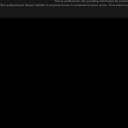
This is unofficial fan site providing information for ent
Вся информация предоставляется исключительно в ознакомительных целях. Пользователь 