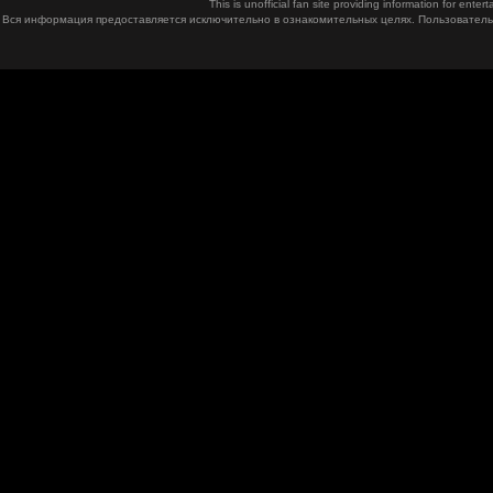
This is unofficial fan site providing information for ent
Вся информация предоставляется исключительно в ознакомительных целях. Пользователь 