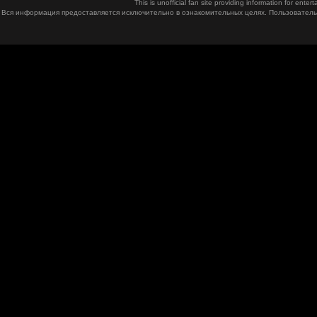
This is unofficial fan site providing information for ent
Вся информация предоставляется исключительно в ознакомительных целях. Пользователь 