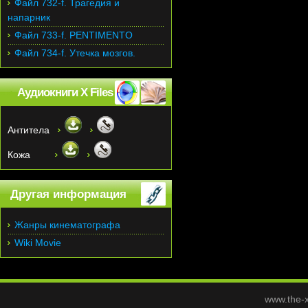
Файл 732-f. Трагедия и
напарник
Файл 733-f. PENTIMENTO
Файл 734-f. Утечка мозгов.
Аудиокниги X Files
Антитела
Кожа
Другая информация
Жанры кинематографа
Wiki Movie
www.the-x