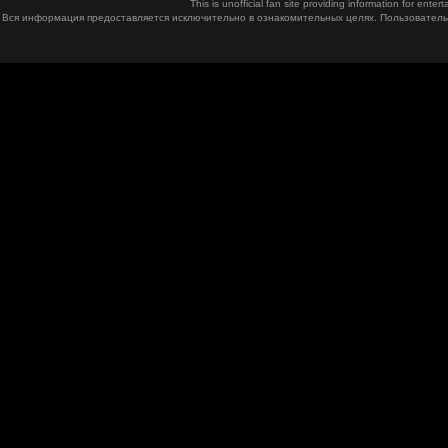
This is unofficial fan site providing information for ent
Вся информация предоставляется исключительно в ознакомительных целях. Пользователь 