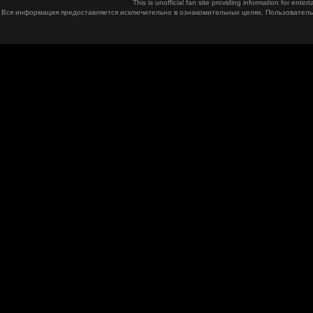
This is unofficial fan site providing information for ent
Вся информация предоставляется исключительно в ознакомительных целях. Пользователь 