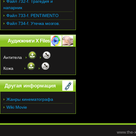
Файл 732-f. Трагедия и
напарник
Файл 733-f. PENTIMENTO
Файл 734-f. Утечка мозгов.
Аудиокниги X Files
Антитела
Кожа
Другая информация
Жанры кинематографа
Wiki Movie
www.the-x