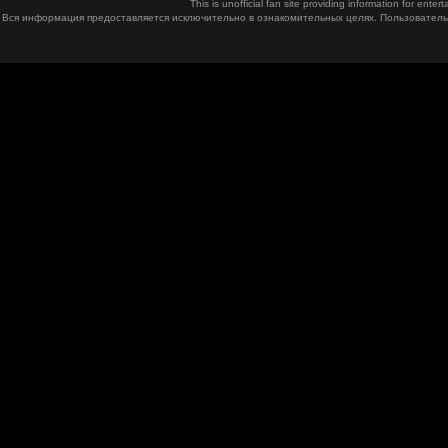
This is unofficial fan site providing information for ent
Вся информация предоставляется исключительно в ознакомительных целях. Пользователь 