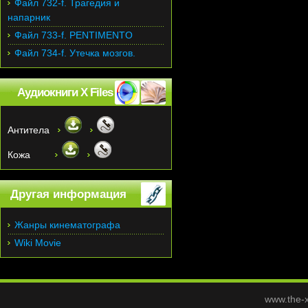
Файл 732-f. Трагедия и
напарник
Файл 733-f. PENTIMENTO
Файл 734-f. Утечка мозгов.
Аудиокниги X Files
Антитела
Кожа
Другая информация
Жанры кинематографа
Wiki Movie
www.the-x