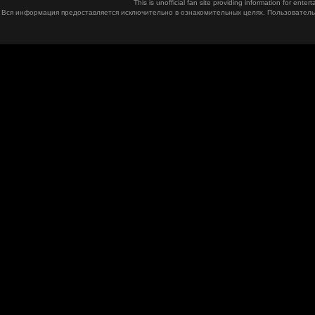
This is unofficial fan site providing information for ent
Вся информация предоставляется исключительно в ознакомительных целях. Пользователь 