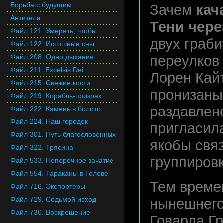
Борьба с будущим
Зачем
кач
Антитела
Тени чере
Файл 121. Умереть, чтобы ...
двух граб
Файл 122. Истошные сны
Файл 208. Одно дыхание
переулков
Файл 211. Excelsis Dei
Лорен Кайт
Файл 215. Свежие кости
пронизаны
Файл 219. Корабль-призрак
раздавлен
Файл 222. Камень в болото
Файл 224. Наш городок
пригласил
Файл 301. Путь благословенных
якобы свя
Файл 322. Трясина
группиров
Файл 533. Непорочное зачатие
Файл 554. Тараканы в Голове
Тем време
Файл 716. Экспортеры
Файл 729. Седьмой исход
нынешнего 
Файл 730. Воскрешение
Говарда Гр