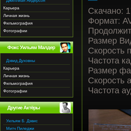
Джиллиан Андерсон
Карьера
Скачано:
1
Личная жизнь
Формат: A
Фильмография
Продолжит
Фотографии
Размер Вид
Фокс Уильям Малдер
Скорость п
Частота ка
Дэвид Духовны
Карьера
Размер фа
Личная жизнь
Скорость а
Фильмография
Частота ау
Фотографии
Другие Актёры
Уильям Б. Дэвис
Митч Пиледжи