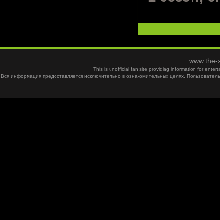
www.the-x
This is unofficial fan site providing information for ent
Вся информация предоставляется исключительно в ознакомительных целях. Пользователь 