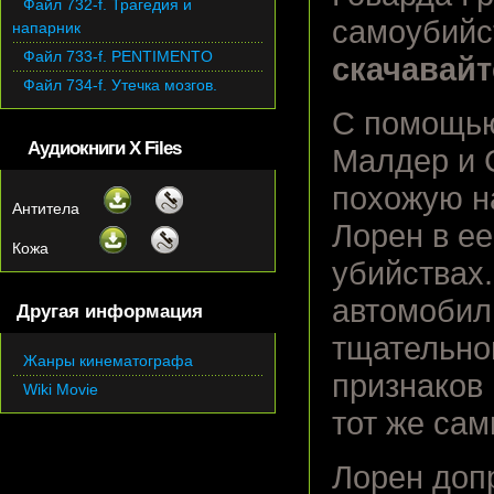
Файл 732-f. Трагедия и
самоубийс
напарник
Файл 733-f. PENTIMENTO
скачавайт
Файл 734-f. Утечка мозгов.
С помощью
Аудиокниги X Files
Малдер и 
похожую на
Антитела
Лорен в ее
Кожа
убийствах.
автомобил
Другая информация
тщательной
Жанры кинематографа
признаков
Wiki Movie
тот же сам
Лорен доп