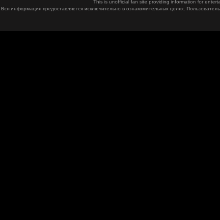
This is unofficial fan site providing information for ent
Вся информация предоставляется исключительно в ознакомительных целях. Пользователь 