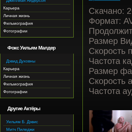
Джиллиан Андерсон
Карьера
Скачано:
2
Личная жизнь
Формат: A
Фильмография
Продолжит
Фотографии
Размер Вид
Фокс Уильям Малдер
Скорость п
Частота ка
Дэвид Духовны
Карьера
Размер фа
Личная жизнь
Скорость а
Фильмография
Частота ау
Фотографии
Другие Актёры
Уильям Б. Дэвис
Митч Пиледжи