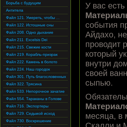
Борьба с будущим
У вас ест
Антитела
Материалы
Файл 121. Умереть, чтобы ...
события п
Файл 122. Истошные сны
Файл 208. Одно дыхание
Айдахо, н
Файл 211. Excelsis Dei
проводит 
Файл 215. Свежие кости
который у
Файл 219. Корабль-призрак
внутри до
Файл 222. Камень в болото
Файл 224. Наш городок
своей ванн
Файл 301. Путь благословенных
сыпью.
Файл 322. Трясина
Файл 533. Непорочное зачатие
Обязател
Файл 554. Тараканы в Голове
Материал
Файл 716. Экспортеры
Файл 729. Седьмой исход
месяца, в
Файл 730. Воскрешение
Скалли и М