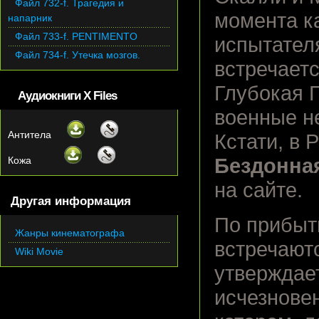
Файл 732-f. Трагедия и
момента ка
напарник
Файл 733-f. PENTIMENTO
испытател
Файл 734-f. Утечка мозгов.
встречает
Глубокая Г
Аудиокниги X Files
военные не
Антитела
Кстати, в 
Кожа
Бездонная 
на сайте.
Другая информация
По прибыт
Жанры кинематографа
встречаютс
Wiki Movie
утверждает
исчезновен