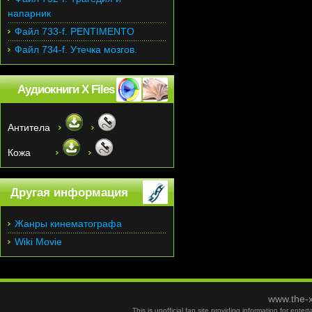
напарник
Файл 733-f. PENTIMENTO
Файл 734-f. Утечка мозгов.
Аудиокниги X Files
Антитела
Кожа
Другая информация
Жанры кинематографа
Wiki Movie
www.the-x
This is unofficial fan site providing information for ent