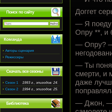
Доггет сер
Поиск по сайту
— Я поеду
Опру **, и
Команда
— Опру? —
Авторы сценария
негодован
Режиссеры
— Ты понял
Скачать все сезоны
смерти, и 
даже лучш
Сезон 1
1993 г., эпизодов: 24.
поправлял
Сезон 2
1994 г., эпизодов: 25.
— Джон, —
Библиотека
самолете 