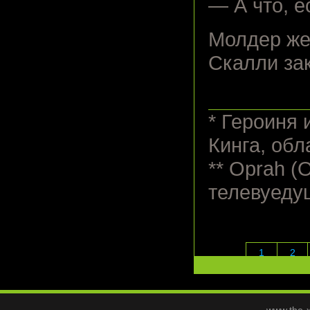
— А что, е
Молдер же
Скалли зак
* Героиня
Кинга, обл
** Oprah 
телевуеду
1
2