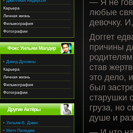
— Я не гов
Джиллиан Андерсон
Карьера
любые свя
Личная жизнь
девочку. И
Фильмография
Фотографии
Доггет едв
причины д
Фокс Уильям Малдер
родителям.
Дэвид Духовны
став жерт
Карьера
это дело, 
Личная жизнь
Фильмография
был застре
Фотографии
старушки с
груза, но 
Другие Актёры
душе и ра
Уильям Б. Дэвис
— И что н
Митч Пиледжи