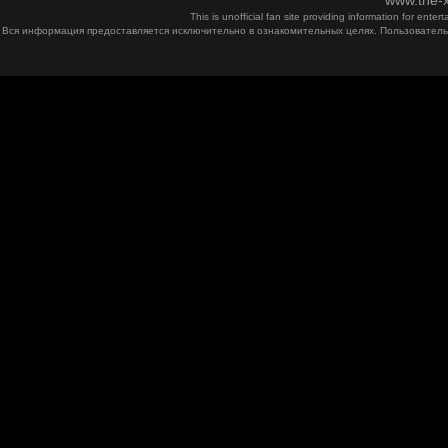
www.the-x
This is unofficial fan site providing information for ent
Вся информация предоставляется исключительно в ознакомительных целях. Пользователь 