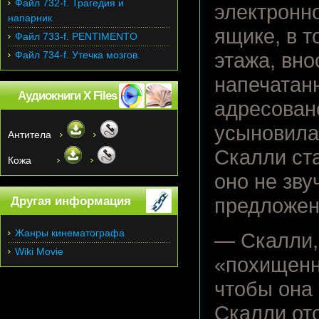
Файл 732-f. Трагедия и
электронно
напарник
ящике, в 
Файл 733-f. PENTIMENTO
Файл 734-f. Утечка мозгов.
этажа, вн
напечатан
Аудиокниги X Files
адресован
усыновила
Антитела
Скалли ст
Кожа
оно не зв
Другая информация
предложен
Жанры кинематографа
— Скалли,
Wiki Movie
«похищенн
чтобы она 
Скалли ото