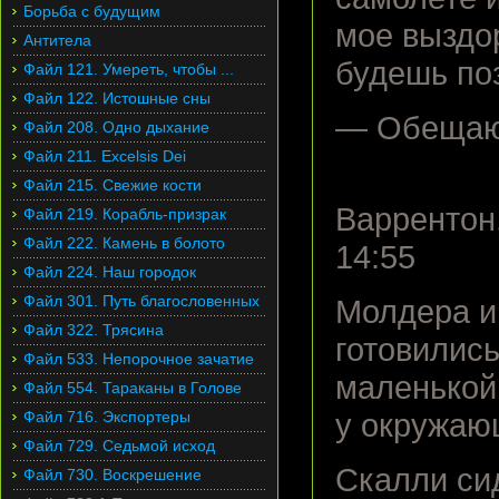
Борьба с будущим
мое выздо
Антитела
будешь поз
Файл 121. Умереть, чтобы ...
Файл 122. Истошные сны
— Обещаю
Файл 208. Одно дыхание
Файл 211. Excelsis Dei
Файл 215. Свежие кости
Варрентон
Файл 219. Корабль-призрак
Файл 222. Камень в болото
14:55
Файл 224. Наш городок
Файл 301. Путь благословенных
Молдера и
Файл 322. Трясина
готовились
Файл 533. Непорочное зачатие
маленькой
Файл 554. Тараканы в Голове
Файл 716. Экспортеры
у окружаю
Файл 729. Седьмой исход
Скалли си
Файл 730. Воскрешение