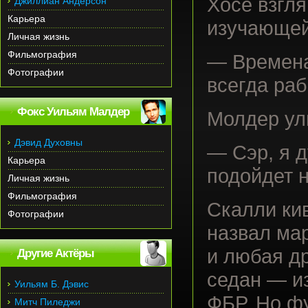
Хосе взгля
Джиллиан Андерсон
Карьера
изучающей
Личная жизнь
Фильмография
— Времена
Фотографии
всегда раб
Фокс Уильям Малдер
Молдер ул
Дэвид Духовны
— Сэр, я д
Карьера
подойдет н
Личная жизнь
Фильмография
Скалли ки
Фотографии
назвал ма
и любая д
Другие Актёры
седан — и
Уильям Б. Дэвис
ФБР. Но ф
Митч Пиледжи