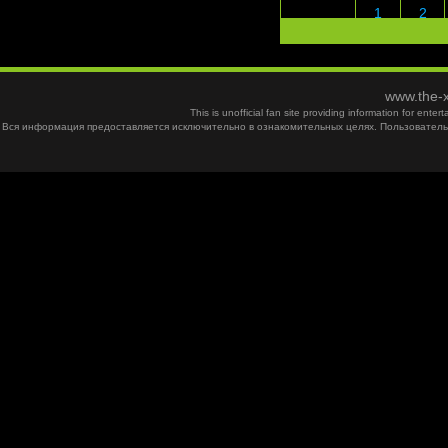
1
2
www.the-x
This is unofficial fan site providing information for ent
Вся информация предоставляется исключительно в ознакомительных целях. Пользователь 