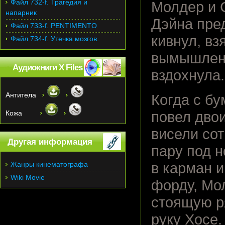
Файл 732-f. Трагедия и
Молдер и 
напарник
Дэйна пре
Файл 733-f. PENTIMENTO
кивнул, вз
Файл 734-f. Утечка мозгов.
вымышленн
Аудиокниги X Files
вздохнула.
Антитела
Когда с бу
Кожа
повел двои
висели со
Другая информация
пару под 
Жанры кинематографа
в карман и
Wiki Movie
форду, Мо
стоящую р
руку Хосе.