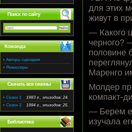
для этих 
Поиск по сайту
живут в п
— Какого 
черного? 
Команда
половине б
Авторы сценария
перегляну
Режиссеры
Маренго и
Скачать все сезоны
Молдер при
компакт-ди
Сезон 1
1993 г., эпизодов: 24.
Сезон 2
1994 г., эпизодов: 25.
— Берем е
изучала ег
Библиотека