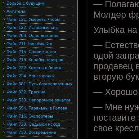
— Полагаю,
Борьба с будущим
Антитела
Молдер фр
Файл 121. Умереть, чтобы ...
Файл 122. Истошные сны
Улыбка на
Файл 208. Одно дыхание
— Естеств
Файл 211. Excelsis Dei
Файл 215. Свежие кости
одой запр
Файл 219. Корабль-призрак
продавец 
Файл 222. Камень в болото
вторую бум
Файл 224. Наш городок
Файл 301. Путь благословенных
— Хорошо,
Файл 322. Трясина
Файл 533. Непорочное зачатие
— Мне нужн
Файл 554. Тараканы в Голове
поставите 
Файл 716. Экспортеры
Файл 729. Седьмой исход
свое кресл
Файл 730. Воскрешение