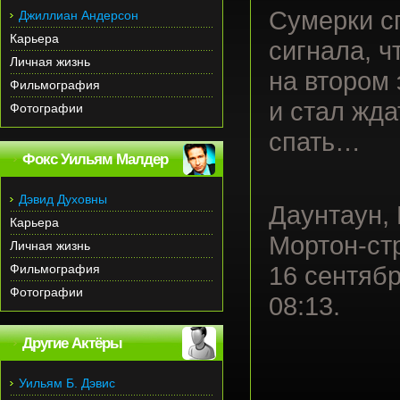
Сумерки с
Джиллиан Андерсон
Карьера
сигнала, ч
Личная жизнь
на втором 
Фильмография
и стал жда
Фотографии
спать…
Фокс Уильям Малдер
Дэвид Духовны
Даунтаун, 
Карьера
Мортон-стр
Личная жизнь
Фильмография
16 сентяб
Фотографии
08:13.
Другие Актёры
Уильям Б. Дэвис