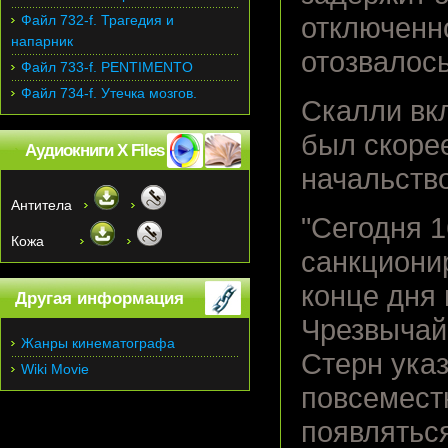
Файл 732-f. Трагедия и
отключенн
напарник
отозвалось
Файл 733-f. PENTIMENTO
Файл 734-f. Утечка мозгов.
Скалли вкл
был скоре
Аудиокниги X Files
начальств
Антитела
"Сегодня 1
Кожа
санкционир
конце дня
Другая информация
Чрезвычай
Жанры кинематографа
Стерн указ
Wiki Movie
повсемест
появляться