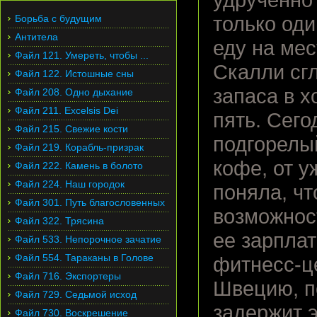
удрученно 
Борьба с будущим
только оди
Антитела
еду на ме
Файл 121. Умереть, чтобы ...
Скалли сгл
Файл 122. Истошные сны
запаса в 
Файл 208. Одно дыхание
Файл 211. Excelsis Dei
пять. Сего
Файл 215. Свежие кости
подгорелы
Файл 219. Корабль-призрак
кофе, от у
Файл 222. Камень в болото
Файл 224. Наш городок
поняла, ч
Файл 301. Путь благословенных
возможност
Файл 322. Трясина
ее зарплат
Файл 533. Непорочное зачатие
Файл 554. Тараканы в Голове
фитнесс-ц
Файл 716. Экспортеры
Швецию, п
Файл 729. Седьмой исход
задержит 
Файл 730. Воскрешение