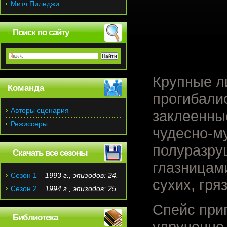
Митч Пиледжи
Поиск по сайту
Крупные л
Команда
прогибалис
Авторы сценария
заклеенны
Режиссеры
чудесно-м
полуразру
Скачать все сезоны
глазницами
Сезон 1
1993 г., эпизодов: 24.
сухих, гря
Сезон 2
1994 г., эпизодов: 25.
Спейс прип
Библиотека