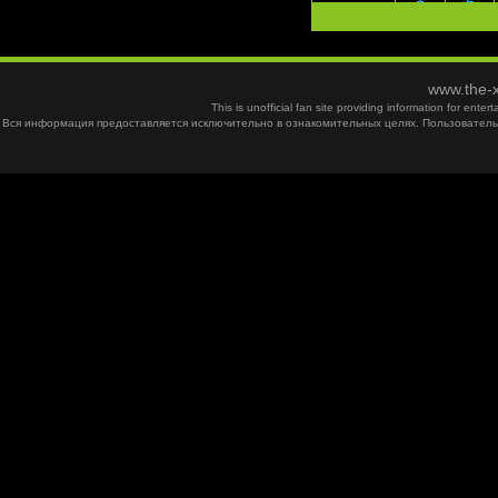
www.the-x
This is unofficial fan site providing information for ent
Вся информация предоставляется исключительно в ознакомительных целях. Пользователь 