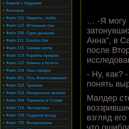
Борьба с будущим
Антитела
Файл 121. Умереть, чтобы ...
… -Я могу
Файл 122. Истошные сны
затонувших
Файл 208. Одно дыхание
Анна", в С
Файл 211. Excelsis Dei
Файл 215. Свежие кости
после Вто
Файл 219. Корабль-призрак
исследова
Файл 222. Камень в болото
Файл 224. Наш городок
- Ну, как?
Файл 301. Путь благословенных
понять вы
Файл 322. Трясина
Файл 533. Непорочное зачатие
Малдер ст
Файл 554. Тараканы в Голове
воззривши
Файл 716. Экспортеры
Файл 729. Седьмой исход
взгляд его
Файл 730. Воскрешение
что ошибла