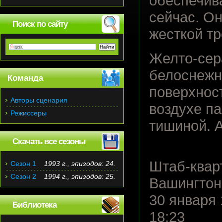
обеспечива
сейчас. О
Поиск по сайту
жесткой т
Желто-сера
белоснежн
Команда
поверхност
Авторы сценария
воздухе п
Режиссеры
тишиной. 
Скачать все сезоны
Штаб-квар
Сезон 1
1993 г., эпизодов: 24.
Сезон 2
1994 г., эпизодов: 25.
Вашингтон,
30 января 
Библиотека
18:23