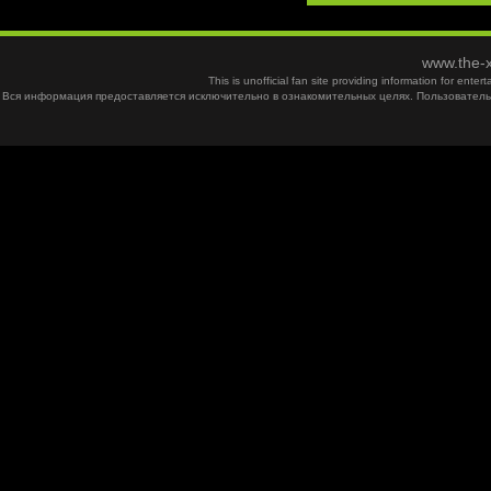
www.the-x
This is unofficial fan site providing information for ent
Вся информация предоставляется исключительно в ознакомительных целях. Пользователь 