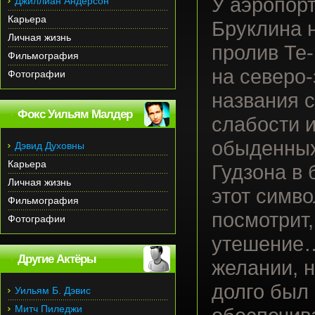
У аэропорт
Джиллиан Андерсон
Карьера
Бруклина н
Личная жизнь
пролив Те-
Фильмография
на северо-
Фотографии
названия с
Фокс Уильям Малдер
слабости 
обыденных
Дэвид Духовны
Карьера
Гудзона в 
Личная жизнь
этот симв
Фильмография
посмотрит,
Фотографии
утешение…
Другие Актёры
желании, 
долго был
Уильям Б. Дэвис
Митч Пиледжи