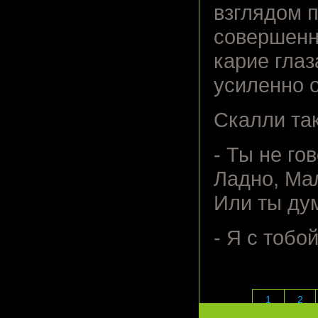
взглядом 
совершенн
карие глаз
усиленно о
Скалли так
- Ты не го
Ладно, Мал
Или ты ду
- Я с тобо
1
2