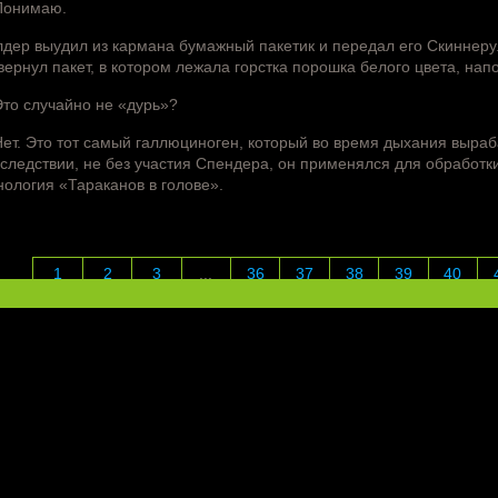
Понимаю.
дер выудил из кармана бумажный пакетик и передал его Скиннеру. 
вернул пакет, в котором лежала горстка порошка белого цвета, н
то случайно не «дурь»?
ет. Это тот самый галлюциноген, который во время дыхания выраб
следствии, не без участия Спендера, он применялся для обработки 
нология «Тараканов в голове».
1
2
3
...
36
37
38
39
40