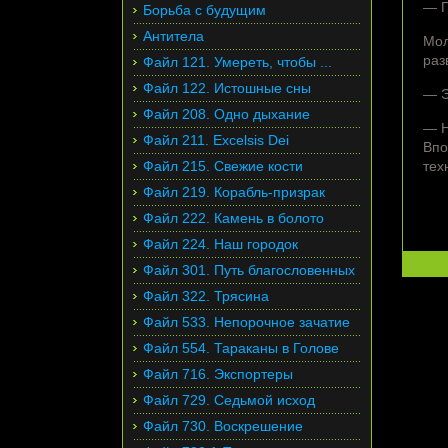
— 
Борьба с будущим
Антитела
Мол
раз
Файл 121. Умереть, чтобы ...
Файл 122. Истошные сны
— Э
Файл 208. Одно дыхание
— Н
Файл 211. Excelsis Dei
Впо
Файл 215. Свежие кости
тех
Файл 219. Корабль-призрак
Файл 222. Камень в болото
Файл 224. Наш городок
Файл 301. Путь благословенных
Файл 322. Трясина
Файл 533. Непорочное зачатие
Файл 554. Тараканы в Голове
Файл 716. Экспортеры
Файл 729. Седьмой исход
Файл 730. Воскрешение