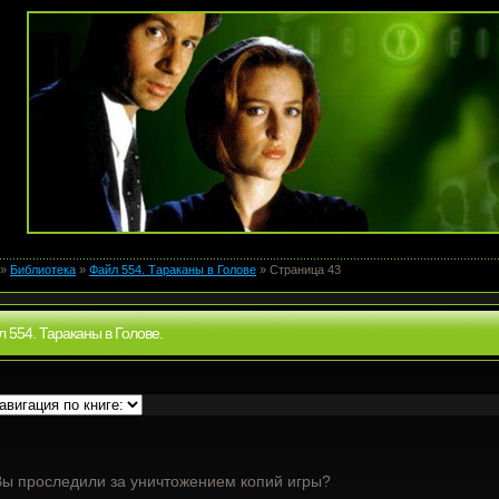
»
Библиотека
»
Файл 554. Тараканы в Голове
» Страница 43
 554. Тараканы в Голове.
ы проследили за уничтожением копий игры?