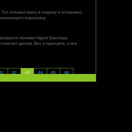
Тот отложил книгу в сторону и осторожно
апоминающего марихуану.
атывался легкими Чарли Бакстера.
компакт-дисков. Вот, в принципе, и вся
41
42
43
44
45
46