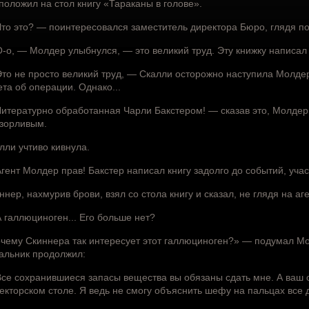
положил на стол книгу «Тараканы в голове».
то это? — поинтересовался заместитель директора Бюро, глядя пов
-о, — Молдер улыбнулся, — это великий труд. Эту книжку написал
то не просто великий труд, — Скалли осторожно наступила Молдер
ета об операции. Однако...
итературно обработанная Чарли Бакстером! — сказав это, Молдер 
зорливым.
лли учтиво кивнула.
гент Молдер прав! Бакстер написал книгу задолго до событий, уча
ннер, нахмурив брови, взял со стола книгу и сказал, не глядя на аг
 галлюциноген... Его больше нет?
чему Скиннера так интересует этот галлюциноген?» — подумал Мо
альник продолжил:
се сохранившиеся запасы вещества вы обязаны сдать мне. А ваш о
екторском столе. Я ведь не смогу объяснить шефу на пальцах все