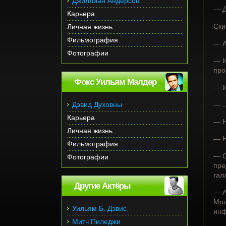
Джиллиан Андерсон
— Д
Карьера
Ски
Личная жизнь
Фильмография
— А
Фотографии
— И
про
Фокс Уильям Малдер
— И
Дэвид Духовны
— .
Карьера
— Н
Личная жизнь
— Н
Фильмография
— С
Фотографии
пре
гал
Другие Актёры
— А
Мол
Уильям Б. Дэвис
инф
Митч Пиледжи