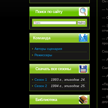
Он 
— Ч
Поиск по сайту
— О
— Э
отч
Команда
— Л
про
Авторы сценария
Ска
Режиссеры
— А
Ски
Скачать все сезоны
— А
Сезон 1
1993 г., эпизодов: 24.
«По
Сезон 2
1994 г., эпизодов: 25.
нач
— В
Библиотека
дир