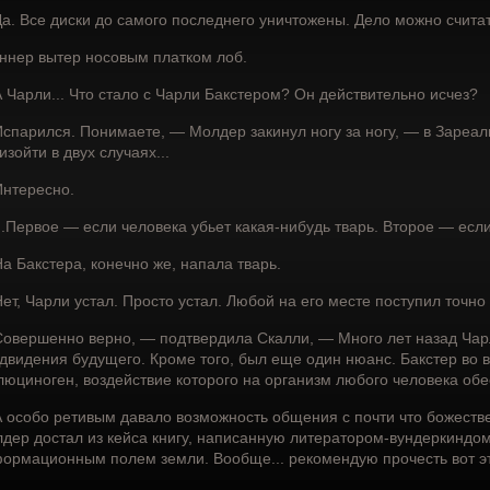
а. Все диски до самого последнего уничтожены. Дело можно счита
ннер вытер носовым платком лоб.
 Чарли... Что стало с Чарли Бакстером? Он действительно исчез?
спарился. Понимаете, — Молдер закинул ногу за ногу, — в Зареал
изойти в двух случаях...
нтересно.
..Первое — если человека убьет какая-нибудь тварь. Второе — если
а Бакстера, конечно же, напала тварь.
ет, Чарли устал. Просто устал. Любой на его месте поступил точн
овершенно верно, — подтвердила Скалли, — Много лет назад Чарл
двидения будущего. Кроме того, был еще один нюанс. Бакстер во 
люциноген, воздействие которого на организм любого человека об
 особо ретивым давало возможность общения с почти что божеств
дер достал из кейса книгу, написанную литератором-вундеркиндом,
ормационным полем земли. Вообще... рекомендую прочесть вот эт