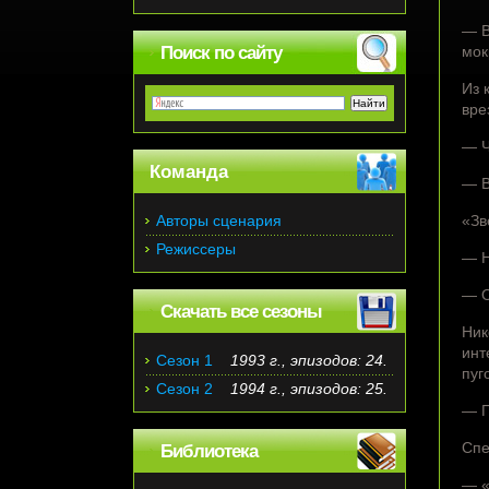
— В
Поиск по сайту
мок
Из 
вре
— Ч
Команда
— В
Авторы сценария
«Зв
Режиссеры
— Н
— О
Скачать все сезоны
Ник
инт
Сезон 1
1993 г., эпизодов: 24.
пуг
Сезон 2
1994 г., эпизодов: 25.
— П
Спе
Библиотека
— «