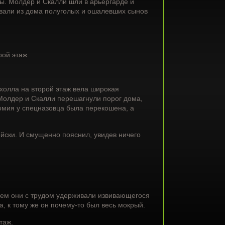
ты. Молдер и Скалли шли в арьергарде и
ивали из дома полуголых и ошалевших сынов
рой этаж.
холла на второй этаж вела широкая
 Молдер и Скалли перешагнули порог дома,
омия у спецназовца была перекошена, а
ейски. И смущенно пояснил, увидев ничего
оем они с трудом удерживали извивающегося
, к тому же он почему-то был весь мокрый.
таж.