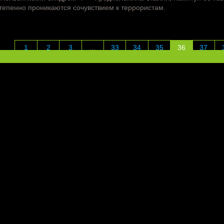
тепенно проникаются сочувствием к террористам.
1
2
3
...
33
34
35
36
37