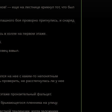
ов! — еще на лестнице крикнул тот, что был
пашного боя проворно пригнулись, и снаряд
сь в холле на первом этаже.
.
овец взвыл.
ился на нее с каким-то непонятным
 проверить, не расстегнулась ли у нее
 этаже пронзительный фальцет.
 брыкающегося пленника на улицу.
стной тенденции, когда заложники