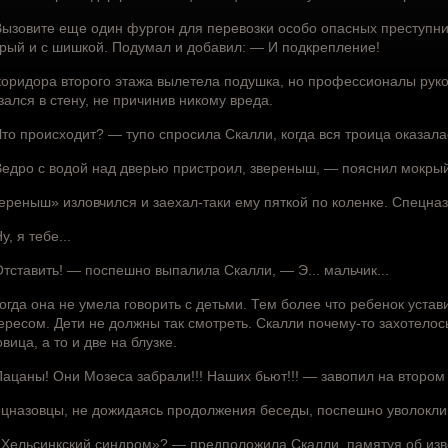
ызовите еще один фургон для перевозки особо опасных преступник
рый и с шишкой. Подумал и добавил: — И подкрепление!
коридора второго этажа вылетела подушка, но профессионалы руко
зался в стену, не причинив никому вреда.
то происходит? — тупо спросила Скалли, когда вся троица оказала
едро с водой над дверью пристроил, звереныш, — пояснил мокрый
ереныш» изловчился и заехал-таки ему пяткой по коленке. Спецназ
у, я тебе...
тставить! — поспешно выпалила Скалли, — Э... мальчик...
огда она не умела говорить с детьми. Тем более что ребенок устав
ересом. Дети не должны так смотреть. Скалли почему-то захотелось
овица, а то и две на блузке.
ацаны! Они Мозеса забрали!!! Наших бьют!!! — завопил на втором
цназовцы, не дожидаясь продолжения беседы, поспешно уволокли
Хельсинкский синдром»? — предположила Скалли, памятуя об изве