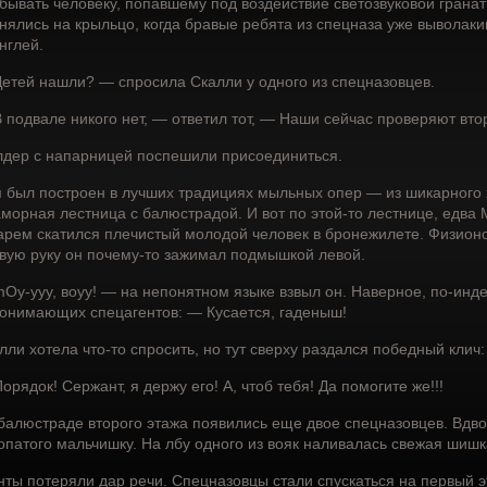
бывать человеку, попавшему под воздействие светозвуковой грана
нялись на крыльцо, когда бравые ребята из спецназа уже выволак
нглей.
етей нашли? — спросила Скалли у одного из спецназовцев.
 подвале никого нет, — ответил тот, — Наши сейчас проверяют вто
дер с напарницей поспешили присоединиться.
 был построен в лучших традициях мыльных опер — из шикарного 
морная лестница с балюстрадой. И вот по этой-то лестнице, едва
арем скатился плечистый молодой человек в бронежилете. Физион
вую руку он почему-то зажимал подмышкой левой.
Оу-ууу, воуу! — на непонятном языке взвыл он. Наверное, по-инд
онимающих спецагентов: — Кусается, гаденыш!
лли хотела что-то спросить, но тут сверху раздался победный клич:
орядок! Сержант, я держу его! А, чтоб тебя! Да помогите же!!!
балюстраде второго этажа появились еще двое спецназовцев. Вдв
опатого мальчишку. На лбу одного из вояк наливалась свежая шишка
нты потеряли дар речи. Спецназовцы стали спускаться на первый э