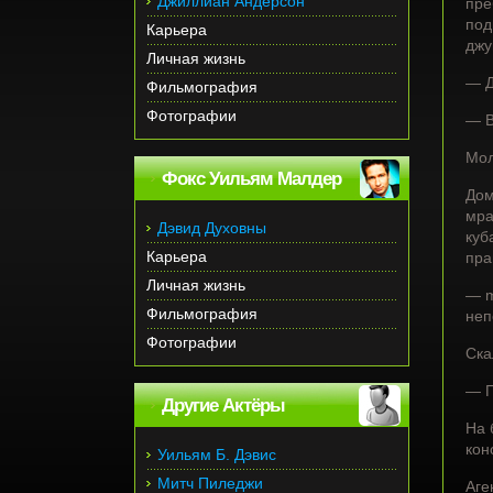
Джиллиан Андерсон
пре
под
Карьера
джу
Личная жизнь
— Д
Фильмография
Фотографии
— В
Мол
Фокс Уильям Малдер
Дом
мра
Дэвид Духовны
куб
Карьера
пра
Личная жизнь
— m
Фильмография
неп
Фотографии
Ска
— П
Другие Актёры
На 
кон
Уильям Б. Дэвис
Митч Пиледжи
Аге