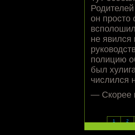
Родителей 
он просто 
всполошило
не явился 
руководств
полицию о
был хулига
числился н
— Скорее в
1
2