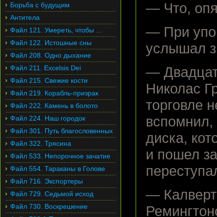
— Что, оп
Борьба с будущим
Антитела
— При упо
Файл 121. Умереть, чтобы ...
Файл 122. Истошные сны
услышал з
Файл 208. Одно дыхание
Файл 211. Excelsis Dei
— Двадцат
Файл 215. Свежие кости
Николас Г
Файл 219. Корабль-призрак
торговле н
Файл 222. Камень в болото
вспомнил, 
Файл 224. Наш городок
Файл 301. Путь благословенных
диска, ко
Файл 322. Трясина
и пошел з
Файл 533. Непорочное зачатие
переступа
Файл 554. Тараканы в Голове
Файл 716. Экспортеры
— Калверт
Файл 729. Седьмой исход
Файл 730. Воскрешение
Ремингтон