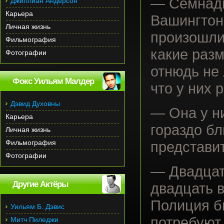
— Семнадц
Джиллиан Андерсон
Карьера
Вашингтон
Личная жизнь
произошли 
Фильмография
какие разм
Фотографии
отнюдь не 
Фокс Уильям Малдер
что у них 
Дэвид Духовны
— Она у н
Карьера
гораздо б
Личная жизнь
Фильмография
представит
Фотографии
— Двадцат
Другие Актёры
двадцать в
Полиция бы
Уильям Б. Дэвис
потребуют
Митч Пиледжи