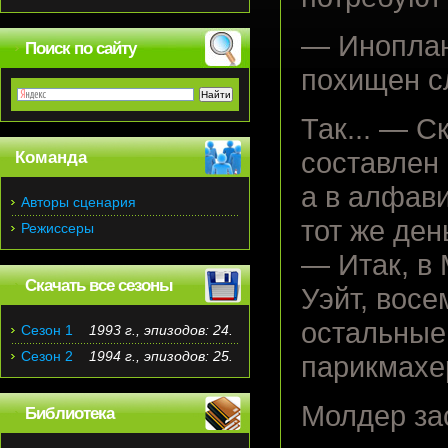
— Иноплан
Поиск по сайту
похищен 
Так... — С
составлен 
Команда
а в алфав
Авторы сценария
тот же ден
Режиссеры
— Итак, в
Скачать все сезоны
Уэйт, восе
остальные 
Сезон 1
1993 г., эпизодов: 24.
Сезон 2
1994 г., эпизодов: 25.
парикмахер
Молдер зас
Библиотека