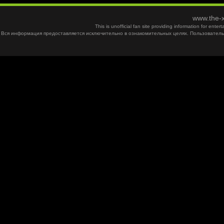
www.the-x
This is unofficial fan site providing information for ent
Вся информация предоставляется исключительно в ознакомительных целях. Пользователь 