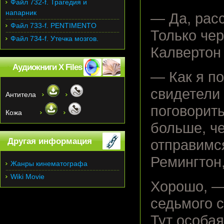
Файл 732-f. Трагедия и
напарник
— Да, рас
Файл 733-f. PENTIMENTO
Только чер
Файл 734-f. Утечка мозгов.
Калвертон
Аудиокниги X Files
— Как я по
свидетели
Антитела
поговорить
Кожа
больше, ч
Другая информация
отправимся
Ремингтон
Жанры кинематографа
Wiki Movie
Хорошо, —
седьмого 
Тут особая