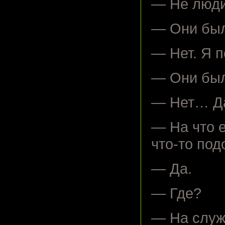
— Не люди
— Они был
— Нет. Я 
— Они был
— Нет… Да!
— На что 
что-то по
— Да.
— Где?
— На служ