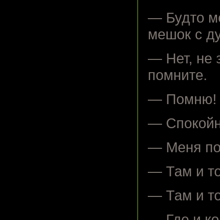
— Будто ме
мешок с 
— Нет, не 
помните.
— Помню! 
— Спокойн
— Меня по
— Там и т
— Там и то
— Где и ко