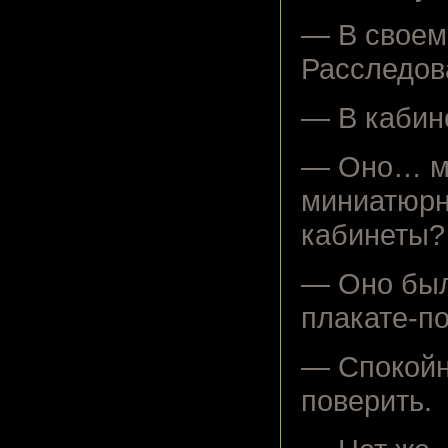
— В своем
Расследов
— В кабине
— Оно… м-
миниатюрн
кабинеты?
— Оно был
плакате-по
— Спокойне
поверить.