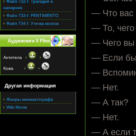
Файл 732-f. Трагедия и
напарник
— Что вас 
Файл 733-f. PENTIMENTO
Файл 734-f. Утечка мозгов.
— То, чего
Аудиокниги X Files
— Чего вы
— Если бы
Антитела
Кожа
— Вспомин
— Нет.
Другая информация
Жанры кинематографа
— А так?
Wiki Movie
— Нет.
— А если 