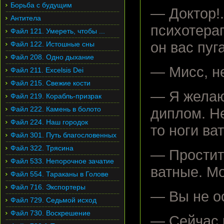
Борьба с будущим
— Доктор!
Антитела
психотерап
Файл 121. Умереть, чтобы ...
он вас пуг
Файл 122. Истошные сны
Файл 208. Одно дыхание
— Мисс, н
Файл 211. Excelsis Dei
Файл 215. Свежие кости
— Я желаю
Файл 219. Корабль-призрак
Файл 222. Камень в болото
диплом. Не
Файл 224. Наш городок
то ноги ва
Файл 301. Путь благословенных
Файл 322. Трясина
— Простите
Файл 533. Непорочное зачатие
ватные. М
Файл 554. Тараканы в Голове
Файл 716. Экспортеры
— Вы не о
Файл 729. Седьмой исход
Файл 730. Воскрешение
— Сейчас 