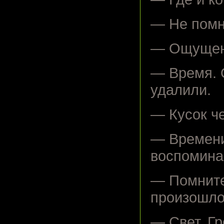
— Не пом
— Ощущени
— Время. О
удалили.
— Кусок ч
— Времени
воспомина
— Помните,
произошл
— Свет. Гр