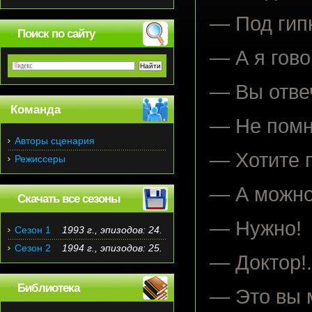
— Под гип
Поиск по сайту
— А я гов
— Вы отве
Команда
— Не пом
Авторы сценария
— Хотите 
Режиссеры
— А можн
Скачать все сезоны
— Нужно!
Сезон 1
1993 г., эпизодов: 24.
Сезон 2
1994 г., эпизодов: 25.
— Доктор!.
Библиотека
— Это вы м