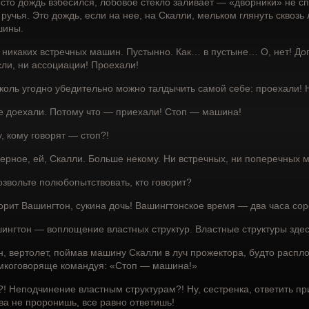
сто дождь взбесился, лобовое стекло заливает — «дворники» не спр
 ручья. Это дождь, если на нее, на Скалли, мельком глянуть сквозь
шины.
 никаких встречных машин. Пустынно. Как… в пустыне… О, нет! Дог
ли, ни ассоциации! Проехали!
оль угодно убедительно можно талдычить самой себе: проехали!
 доехали. Потому что — приехали! Стоп — машина!
у, кому говорят — стоп?!
ерное, ей, Скалли. Больше некому. Ни встречных, ни поперечных ма
озвольте полюбопытствовать, кто говорит?
орит Вашингтон, сукина дочь! Вашингтонское время — два часа сор
ингтон — воплощение властных структур. Властные структуры здес
н, вертолет, поймав машину Скалли в луч прожектора, будто распло
мкоговоряще командуя: «Стоп — машина!»
?! Неподчинение властным структурам?! Ну, сестренка, ответить п
ва не проронишь, все равно ответишь!