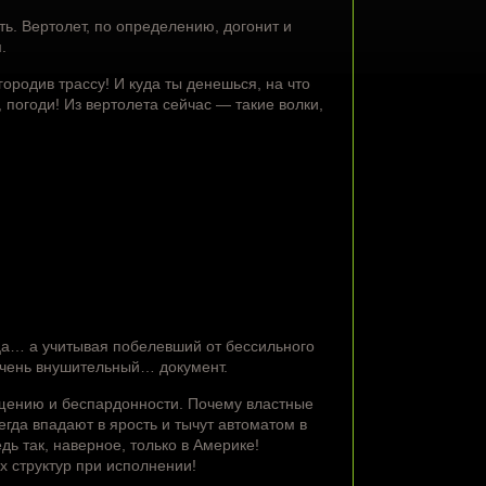
ть. Вертолет, по определению, догонит и
.
городив трассу! И куда ты денешься, на что
 погоди! Из вертолета сейчас — такие волки,
ца… а учитывая побелевший от бессильного
Очень внушительный… документ.
нащению и беспардонности. Почему властные
егда впадают в ярость и тычут автоматом в
дь так, наверное, только в Америке!
х структур при исполнении!