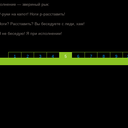
олнение — звериный рык:
-руки на капот! Ноги р-расставить!
оги? Расставить? Вы беседуете с леди, хам!
 не беседую! Я при исполнении!
1
2
3
4
5
6
7
8
9