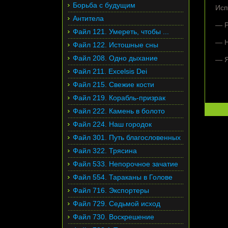
Борьба с будущим
Исп
Антитела
— Р
Файл 121. Умереть, чтобы ...
— Н
Файл 122. Истошные сны
Файл 208. Одно дыхание
— Я
Файл 211. Excelsis Dei
Файл 215. Свежие кости
Файл 219. Корабль-призрак
Файл 222. Камень в болото
Файл 224. Наш городок
Файл 301. Путь благословенных
Файл 322. Трясина
Файл 533. Непорочное зачатие
Файл 554. Тараканы в Голове
Файл 716. Экспортеры
Файл 729. Седьмой исход
Файл 730. Воскрешение