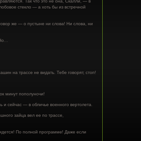
авляются. Так что это не она, Скалли, — в
 лобовое стекло — а хоть бы из встречной
овор же — о пустыне ни слова! Ни слова, ни
 Но…
шин на трассе не видать. Тебе говорят, стоп!
ок минут пополуночи!
ь и сейчас — в обличье военного вертолета.
шного зайца вел ее по трассе,
ридется! По полной программе! Даже если