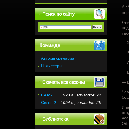
А с
пер
Поиск по сайту
Лет
над
так
— Ж
Команда
— Я
Авторы сценария
— А
Режиссеры
— В
Скачать все сезоны
— В
Чег
Сезон 1
1993 г., эпизодов: 24.
беш
Сезон 2
1994 г., эпизодов: 25.
И в
стр
нос
Библиотека
Обр