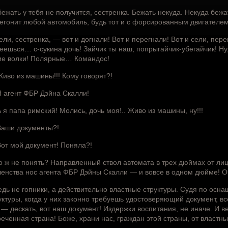
бежать у тебя не получится, сестренка. Бежать некуда. Некуда бежа
егонит любой автомобиль, будь тот и с форсированным двигателем
ели, сестренка, — вот и догнали! Вот и перегнали! Вот и сели, пере
еешься… с-сукина дочь! Зайчик ты наш, попрыгайчик-убегайчик! Ну,
ие волки! Полярные… Командос!
иво из машины!!! Кому говорят?!
 агент ФБР Дэйна Скалли!
 я папа римский! Молись, дочь моя!.. Живо из машины, ну!!!
аши документы?!
от мой документ! Поняла?!
о ж не понять? Направленный ствол автомата в трех дюймах от ли
енства нос агента ФБР Дэйны Скалли — и вовсе в одном дюйме! 
едь не гопники, а действительно властные структуры. Судя по ос
уктуры, когда у них законно требуешь удостоверяющий документ, вс
 — дескать, вот наш документ! Издержки воспитания, не иначе. И ве
еченная страна! Боже, храни нас, граждан этой страны, от властны