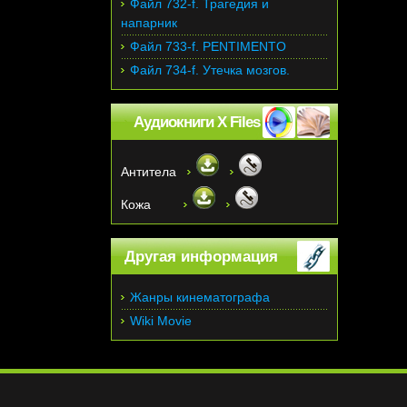
Файл 732-f. Трагедия и
напарник
Файл 733-f. PENTIMENTO
Файл 734-f. Утечка мозгов.
Аудиокниги X Files
Антитела
Кожа
Другая информация
Жанры кинематографа
Wiki Movie