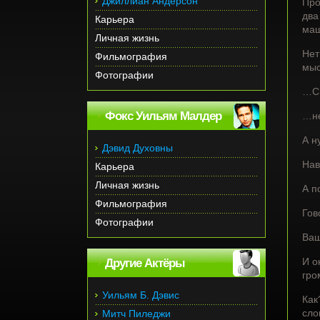
Джиллиан Андерсон
Про
два
Карьера
ма
Личная жизнь
Нет
Фильмография
мыс
Фотографии
…Ск
Фокс Уильям Малдер
…не
А н
Дэвид Духовны
Нав
Карьера
Личная жизнь
А п
Фильмография
Гов
Фотографии
Ваш
И о
Другие Актёры
гро
Уильям Б. Дэвис
Как
сло
Митч Пиледжи