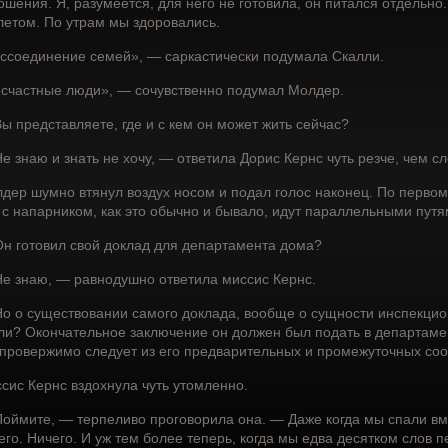
ошения. Я, разумеется, для него не готовила, он питался отдельно
летом. По утрам мы здоровались.
ссоединение семей», — саркастически подумала Скалли.
счастные люди», — сочувственно подумал Молдер.
ы представляете, где и с кем он может жить сейчас?
е знаю и знать не хочу, — ответила Дорис Кернс чуть резче, чем с
дер шумно втянул воздух носом и подал голос наконец. По первом
 с напарником, как это обычно и бывало, идут параллельными путя
н готовил свой доклад для департамента дома?
е знаю, — равнодушно ответила миссис Кернс.
о о существовании самого доклада, вообще о сущности инспекцио
ли? Окончательное заключение он должен был подать в департамен
провержимо следует из его предварительных и промежуточных со
сис Кернс вздохнула чуть утомленно.
оймите, — терпеливо проговорила она. — Даже когда мы спали вме
его. Ничего. И уж тем более теперь, когда мы едва десятком слов 