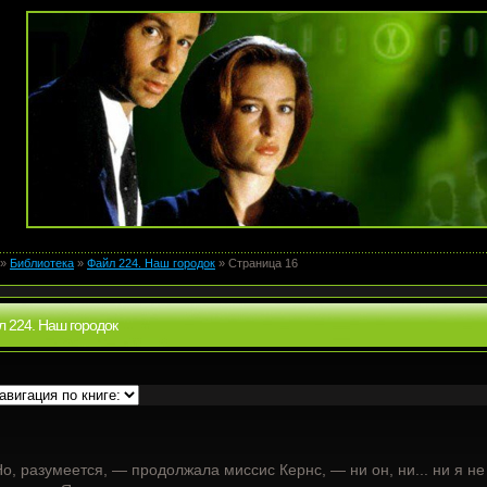
»
Библиотека
»
Файл 224. Наш городок
» Страница 16
 224. Наш городок
о, разумеется, — продолжала миссис Кернс, — ни он, ни... ни я н