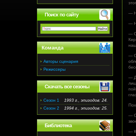
это
— Н
Поиск по сайту
— Н
— С
Кер
наш
Команда
— С
Авторы сценария
обл
бес
Режиссеры
— Д
лиш
Скачать все сезоны
пой
гла
Сезон 1
1993 г., эпизодов: 24.
Пох
Сезон 2
1994 г., эпизодов: 25.
— С
зво
Библиотека
— К