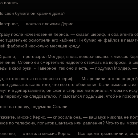
го понять.
о свои бумаги он хранил дома?
аверное, — пожала плечами Дорис.
разу после исчезновения Кернса, — сказал шериф, и оба агента о
нс тщательно осмотрели его кабинет. Ни бумаг, ни файлов в памят
ей фабрикой несколько месяцев кряду.
транно, — проговорил Молдер, вновь поворачиваясь к миссис Кернс
егчение. Словно ей смертельно надоело отвечать на вопросы, а шер
еды в свои руки. «Наверное, так оно и есть, — подумал Молдер, — 
а, с готовностью согласился шериф. — Мы решили, что он перед бе
нее доказательство того, что все его обвинения были высосаны из п
мут и в департаменте, он сжег и стер все материалы, чтобы их иск
за первому же следователю. И смотался подальше, чтоб не позорит
оже на правду, подумала Скалли.
кажите, миссис Кернс, — спросила она, — ваш муж никогда не по
нков по телефону, попыток шантажа или давления? Что-то вы может
онечно, — ответила миссис Кернс. — Все время трезвонили и, если