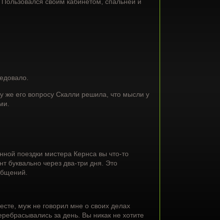
. Пользовался своим кабинетом, спальней и
ледовало.
у же его вопросу Скалли решила, что мысли у
ми.
нной поездки мистера Кернса вы что-то
т буквально через два-три дня. Это
общений.
сте, муж не говорил мне о своих делах
перебрасывались за день. Вы никак не хотите