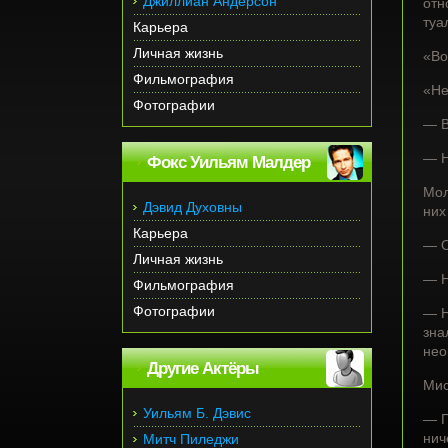
Джиллиан Андерсон
отн
туа
Карьера
Личная жизнь
«Во
Фильмография
«Не
Фотографии
— В
— Н
Фокс Уильям Малдер
Мол
Дэвид Духовны
них
Карьера
— О
Личная жизнь
— Н
Фильмография
Фотографии
— Н
зна
нео
Другие Актёры
Мис
Уильям Б. Дэвис
— П
нич
Митч Пиледжи