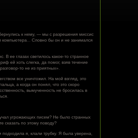
бернулись к нему, — мы с разрешения миссис
и компьютера... Словно бы он и не занимался
. В ее глазах светилось какое-то странное
иф ей хоть слегка, да помог, взяв течение
разговор-то не из приятных».
гством все уничтожил. На мой взгляд, это
альца, а когда он понял, что это скоро
усственность, вымученность не бросилась в
ься.
лучал угрожающих писем? Не было странных
е сказать по этому поводу?
 подходила я, клали трубку. Я была уверена,