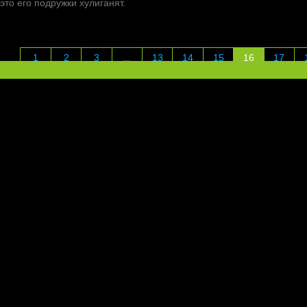
 это его подружки хулиганят.
1
2
3
...
13
14
15
16
17