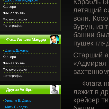
Корабль б
Джиллиан Андерсон
Карьера
летящий с
Личная жизнь
волн. Кос
Фильмография
бурун, из
Фотографии
башни был
Фокс Уильям Малдер
пушек гля
Дэвид Духовны
Старший а
Карьера
«Адмирал 
Личная жизнь
Фильмография
вахтенном
Фотографии
— Флага не
Другие Актёры
лежит в д
крейсер ти
Уильям Б. Дэвис
башен.
Митч Пиледжи