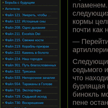
Борьба с будущим
пламенем.
Антитела
следующих
Файл 121. Умереть, чтобы ...
кормы цели
Файл 122. Истошные сны
Файл 208. Одно дыхание
почти как 
Файл 211. Excelsis Dei
— Перейти
Файл 215. Свежие кости
Файл 219. Корабль-призрак
артиллерис
Файл 222. Камень в болото
Файл 224. Наш городок
Следующий
Файл 301. Путь благословенных
седьмого и
Файл 322. Трясина
что находи
Файл 533. Непорочное зачатие
Файл 554. Тараканы в Голове
бурлящая 
Файл 716. Экспортеры
бинокль м
Файл 729. Седьмой исход
пене остан
Файл 730. Воскрешение