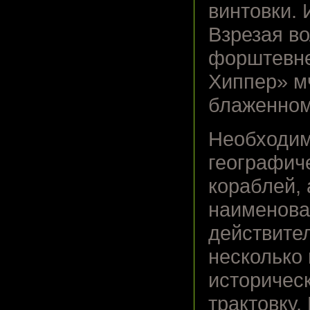
винтовки. 
Взрезая в
форштевне
Хиппер» м
блаженном
Необходим
географиче
кораблей,
наименова
действите
несколько 
историческ
трактовку.