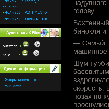
надувного 
Файл 732-f. Трагедия и
напарник
голову.
Файл 733-f. PENTIMENTO
Файл 734-f. Утечка мозгов.
Вахтенный
бинокля и 
Аудиокниги X Files
— Самый п
Антитела
машинное 
Кожа
Шум турби
Другая информация
басовитым
вздрогнул
Жанры кинематографа
Wiki Movie
скорость.
позах по к
проснулис