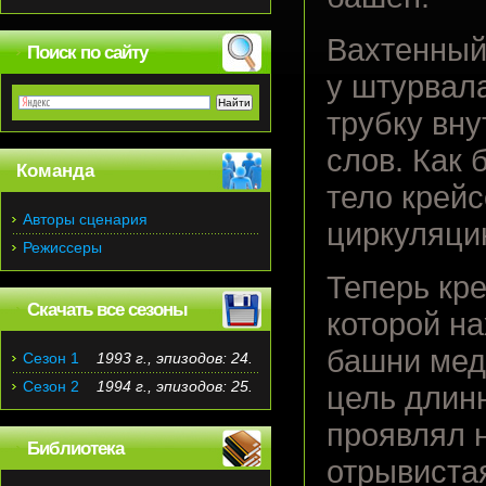
Вахтенный
Поиск по сайту
у штурвал
трубку вну
слов. Как 
Команда
тело крейс
Авторы сценария
циркуляци
Режиссеры
Теперь кре
Скачать все сезоны
которой н
башни мед
Сезон 1
1993 г., эпизодов: 24.
Сезон 2
1994 г., эпизодов: 25.
цель длин
проявлял 
Библиотека
отрывиста