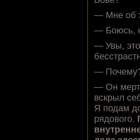
— Мне об 
— Боюсь, н
— Увы, эт
бесстраст
— Почему
— Он мерт
вскрыл се
Я подам до
рядового.
внутренне