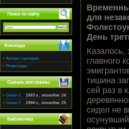
Временны
Поиск по сайту
для неза
Фолкстоун
День трет
Команда
Казалось,
Авторы сценария
главного к
Режиссеры
эмигрантов
тишина за
Скачать все сезоны
сей раз в 
Сезон 1
1993 г., эпизодов: 24.
деревянной
Сезон 2
1994 г., эпизодов: 25.
сидел не 
осунувший
Библиотека