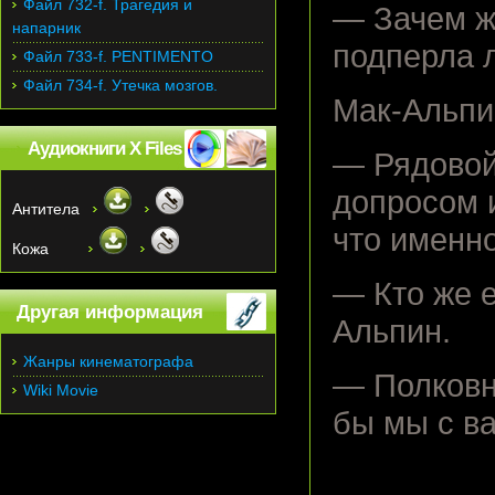
Файл 732-f. Трагедия и
— Зачем ж
напарник
подперла 
Файл 733-f. PENTIMENTO
Файл 734-f. Утечка мозгов.
Мак-Альпи
Аудиокниги X Files
— Рядовой
допросом и
Антитела
что именн
Кожа
— Кто же 
Другая информация
Альпин.
Жанры кинематографа
— Полковн
Wiki Movie
бы мы с ва