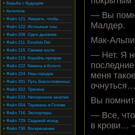
покрытым 
Борьба с будущим
Антитела
— Вы помн
Файл 121. Умереть, чтобы ...
Малдер.
Файл 122. Истошные сны
Файл 208. Одно дыхание
Мак-Альпи
Файл 211. Excelsis Dei
Файл 215. Свежие кости
— Нет. Я н
Файл 219. Корабль-призрак
последние 
Файл 222. Камень в болото
меня такое
Файл 224. Наш городок
Файл 301. Путь благословенных
очнуться
Файл 322. Трясина
Файл 533. Непорочное зачатие
Вы помнит
Файл 554. Тараканы в Голове
Файл 716. Экспортеры
— Все, что
Файл 729. Седьмой исход
в крови… 
Файл 730. Воскрешение