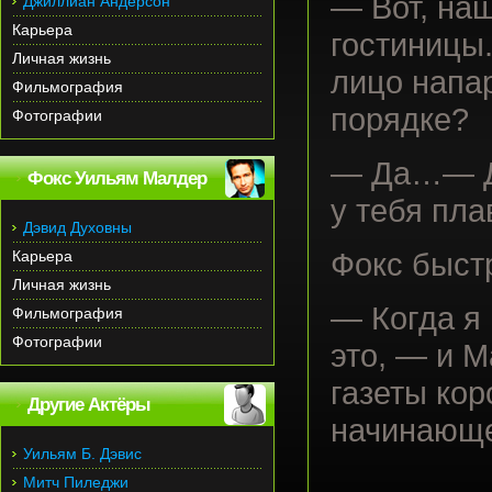
— Вот, наш
Джиллиан Андерсон
Карьера
гостиницы
Личная жизнь
лицо напа
Фильмография
порядке?
Фотографии
— Да…— Да
Фокс Уильям Малдер
у тебя пла
Дэвид Духовны
Карьера
Фокс быстр
Личная жизнь
— Когда я 
Фильмография
Фотографии
это, — и 
газеты кор
Другие Актёры
начинающе
Уильям Б. Дэвис
Митч Пиледжи