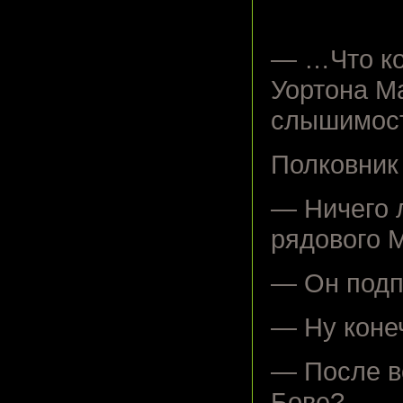
— …Что ко
Уортона М
слышимост
Полковник
— Ничего л
рядового 
— Он подп
— Ну коне
— После в
Бове?