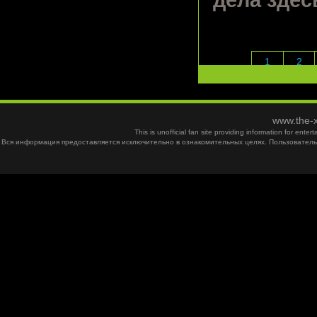
дела здес
1
2
www.the-x
This is unofficial fan site providing information for ent
Вся информация предоставляется исключительно в ознакомительных целях. Пользователь 