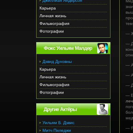
Джиллиан Андерсон
Мед
зна
Карьера
выш
Личная жизнь
про
Фильмография
тем
Фотографии
— Ж
— Д
Фокс Уильям Малдер
кон
отн
Дэвид Духовны
— А
Карьера
— А
Личная жизнь
Фильмография
— Д
Фотографии
— Е
леч
пог
Другие Актёры
бол
мед
Уильям Б. Дэвис
— Я
Митч Пиледжи