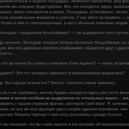
икаментозные и водные процедуры, лечебная гимнастика, ряд фи
чение мы отводим трудотерапии. Все, кто находится здесь, занима
ивают, вяжут или возятся в земле. Последнее, естественно, летом
стое человеческое внимание и участие. У нас взято за правило — о
 более в чем-то неполноценным, а как к обычным пожилым людям.
ильцам с синдромом Альцгеймера? — не выдержала этого потока 
а, конечно. Жильцам, которые больны болезнью Альцгеймера, но о
цов, все они довольно неплохо соображают, общаются друг с друго
осятся…
 что вы могли бы сказать о мистере Хэле Адамсе? — вновь встряла
дамсе? Это тот, которого обвиняют в изнасиловании медсестры?
а. Вы хорошо знаете его? Миссис Симпсон слегка замялась.
сли я не ошибаюсь, мистер Адаме находится здесь уже почти восе
ения и ничем особым не выделялся из остальных наших… жи
оворить с нашим главным врачом, мистером Грей-взом. Я, конечно,
езни, но все же мои функции здесь скорее административные, чем
сестры Мишель Чартере я вам могу рассказать гораздо больше…
 так понимаю, что вы слабо верите в эту историю об изнасилован