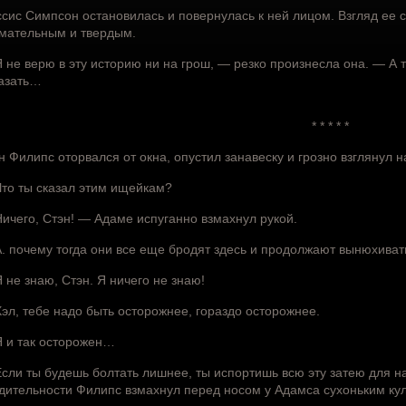
сис Симпсон остановилась и повернулась к ней лицом. Взгляд ее 
мательным и твердым.
 не верю в эту историю ни на грош, — резко произнесла она. — А т
азать…
* * * * *
н Филипс оторвался от окна, опустил занавеску и грозно взглянул 
то ты сказал этим ищейкам?
ичего, Стэн! — Адаме испуганно взмахнул рукой.
. почему тогда они все еще бродят здесь и продолжают вынюхиват
 не знаю, Стэн. Я ничего не знаю!
эл, тебе надо быть осторожнее, гораздо осторожнее.
 и так осторожен…
сли ты будешь болтать лишнее, ты испортишь всю эту затею для н
дительности Филипс взмахнул перед носом у Адамса сухоньким ку