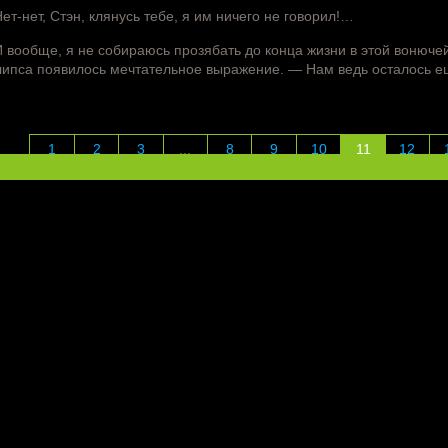
ет-нет, Стэн, клянусь тебе, я им ничего не говорил!…
 вообще, я не собираюсь прозябать до конца жизни в этой вонючей
ипса появилось мечтательное выражение. — Нам ведь осталось 
1
2
3
...
8
9
10
11
12