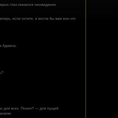
серых глаз оказался неожиданно
еперь, если хотите, я могла бы вам кое-что
на Адамса:
ь?
ас для всех. Понял? — для пущей
лачком.