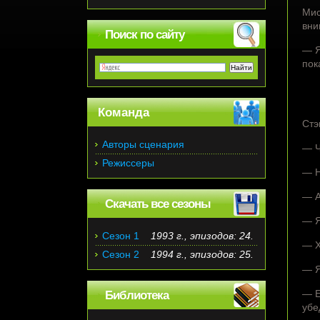
Мис
вни
Поиск по сайту
— Я
пок
Команда
Стэ
Авторы сценария
— Ч
Режиссеры
— Н
— А
Скачать все сезоны
— Я
Сезон 1
1993 г., эпизодов: 24.
— Х
Сезон 2
1994 г., эпизодов: 25.
— Я
— Е
Библиотека
убе