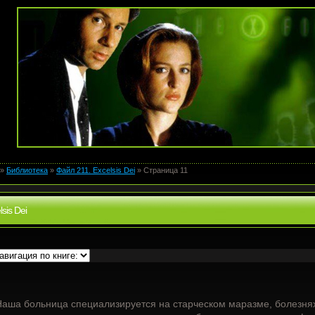
»
Библиотека
»
Файл 211. Excelsis Dei
» Страница 11
lsis Dei
аша больница специализируется на старческом маразме, болезня