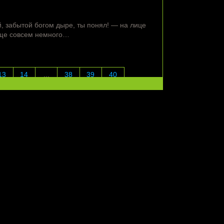
, забытой богом дыре, ты понял! — на лице
еще совсем немного…
13
14
...
38
39
40