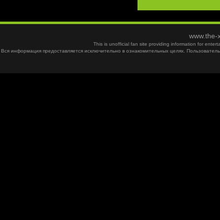
www.the-x
This is unofficial fan site providing information for ent
Вся информация предоставляется исключительно в ознакомительных целях. Пользователь 