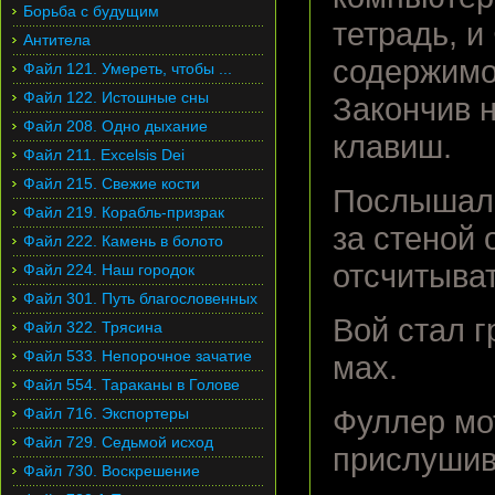
Борьба с будущим
тетрадь, 
Антитела
содержимо
Файл 121. Умереть, чтобы ...
Файл 122. Истошные сны
Закончив н
Файл 208. Одно дыхание
клавиш.
Файл 211. Excelsis Dei
Файл 215. Свежие кости
Послышалс
Файл 219. Корабль-призрак
за стеной 
Файл 222. Камень в болото
отсчитыва
Файл 224. Наш городок
Файл 301. Путь благословенных
Вой стал 
Файл 322. Трясина
Файл 533. Непорочное зачатие
мах.
Файл 554. Тараканы в Голове
Файл 716. Экспортеры
Фуллер мо
Файл 729. Седьмой исход
прислушив
Файл 730. Воскрешение